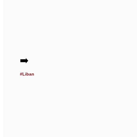
➡️
#Liban