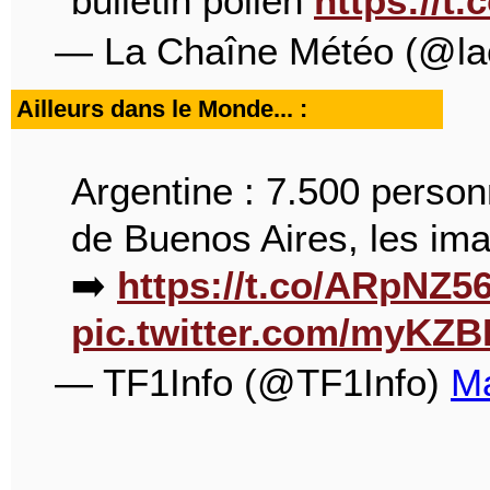
bulletin pollen
https://t
— La Chaîne Météo (@la
Ailleurs dans le Monde... :
Argentine : 7.500 perso
de Buenos Aires, les im
➡️
https://t.co/ARpNZ
pic.twitter.com/myKZ
— TF1Info (@TF1Info)
Ma