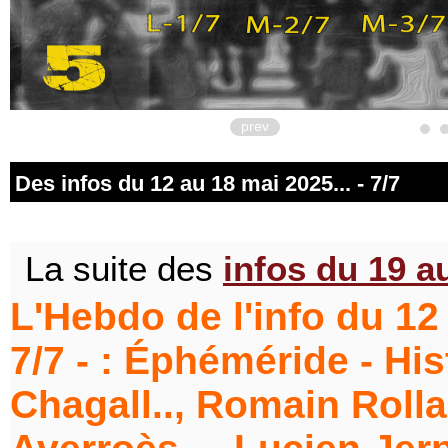
prev
Des infos du 12 au 18 mai 2025... - 7/7
La suite des
infos du 19 au
L'Hebdo de l'info du 12 
7/7 - : Éphéméride - His
Chagall.., Romain Rollan