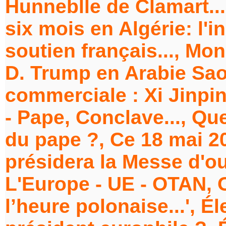
Hunneblle de Clamart..
six mois en Algérie: l'
soutien français..., Mon
D. Trump en Arabie Saou
commerciale : Xi Jinpin
- Pape, Conclave..., Qu
du pape ?, Ce 18 mai 2
présidera la Messe d'ouv
L'Europe - UE - OTAN, O
l’heure polonaise...', É