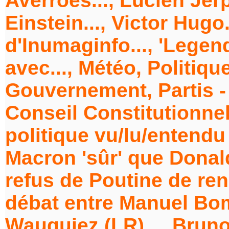
Averroès..., Lucien Jer
Einstein..., Victor Hug
d'Inumaginfo..., 'Legen
avec..., Météo, Politiqu
Gouvernement, Partis 
Conseil Constitutionnel 
politique vu/lu/entendu
Macron 'sûr' que Donal
refus de Poutine de ren
débat entre Manuel Bom
Wauquiez (LR)..., Bruno