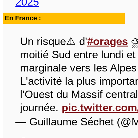
2025
En France :
Un risque⚠️ d'
#orages
⛈
moitié Sud entre lundi et
marginale vers les Alpes
L'activité la plus importa
l'Ouest du Massif centra
journée.
pic.twitter.c
— Guillaume Séchet (@M