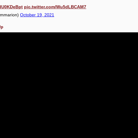
/6dU0KDeBpt
pic.twitter.com/Wu5dLBCAM7
ammarion)
October 19, 2021
Up