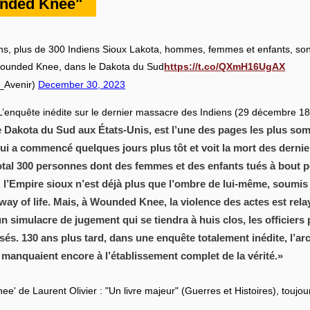
unded Knee"
3 ans, plus de 300 Indiens Sioux Lakota, hommes, femmes et enfants, son
Wounded Knee, dans le Dakota du Sud
https://t.co/QXmH16UgAX
_Avenir)
December 30, 2023
L’enquête inédite sur le dernier massacre des Indiens (29 décembre 1
 Dakota du Sud aux États-Unis, est l’une des pages les plus somb
ui a commencé quelques jours plus tôt et voit la mort des dernie
 total 300 personnes dont des femmes et des enfants tués à bout po
, l’Empire sioux n’est déjà plus que l’ombre de lui-même, soumi
way of life. Mais, à Wounded Knee, la violence des actes est rela
 simulacre de jugement qui se tiendra à huis clos, les officiers 
sés. 130 ans plus tard, dans une enquête totalement inédite, l’a
i manquaient encore à l’établissement complet de la vérité.
e' de Laurent Olivier : "Un livre majeur" (Guerres et Histoires), toujour