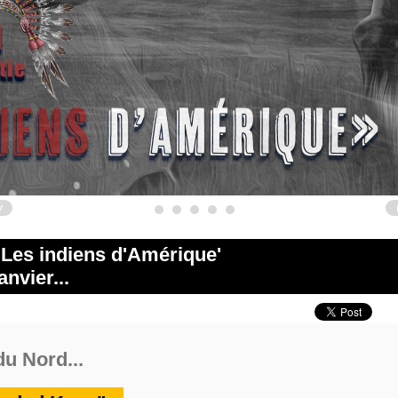
v
 'Les indiens d'Amérique'
nvier...
u Nord...