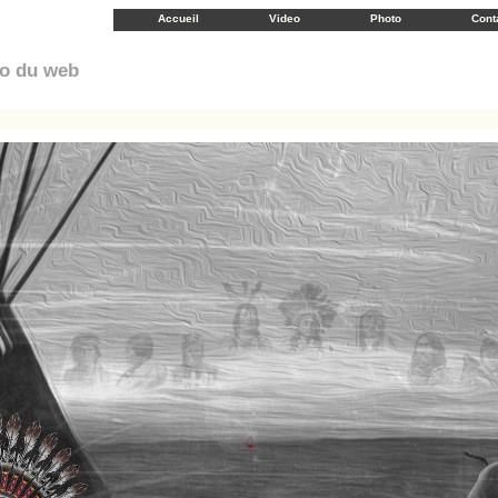
Accueil
Video
Photo
Cont
éo du web