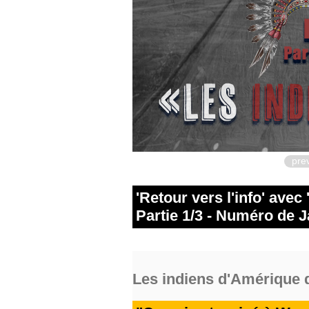
pre
'Retour vers l'info' avec
Partie 1/3 - Numéro de Ja
Les
indiens d'Amérique
d