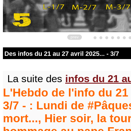
prev
Des infos du 21 au 27 avril 2025... - 3/7
La suite des
infos du 21 au
L'Hebdo de l'info du 21 
3/7 - : Lundi de #Pâque
mort..., Hier soir, la tou