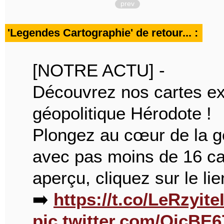
prev
'Legendes Cartographie' de retour... :
[NOTRE ACTU] -
Découvrez nos cartes ex
géopolitique Hérodote !
Plongez au cœur de la g
avec pas moins de 16 car
aperçu, cliquez sur le lie
➡️
https://t.co/LeRzyite
pic.twitter.com/QicBE