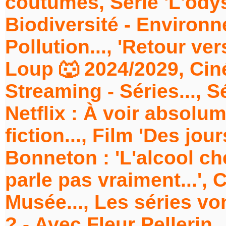
coutumes, Série 'L'odyss
Biodiversité - Environne
Pollution..., 'Retour vers
Loup 🐺 2024/2029, Ciné
Streaming - Séries..., 
Netflix : À voir absolum
fiction..., Film 'Des jou
Bonneton : 'L'alcool c
parle pas vraiment...', 
Musée..., Les séries vo
? - Avec Fleur Pellerin.