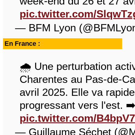
week-end du 26 et 27 avr
pic.twitter.com/SlqwT
— BFM Lyon (@BFMLyo
En France :
🌧️ Une perturbation acti
Charentes au Pas-de-Cal
avril 2025. Elle va rapi
progressant vers l'est. ➡
pic.twitter.com/B4bpV
— Guillaume Séchet (@M