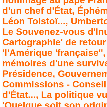
hommage au pape Franç
d'un chef d'État, Éphémé
Léon Tolstoï..., Umberto
Le Souvenez-vous d'Inu
Cartographie' de retou
'l'Amérique 'française''
mémoires d'une surviva
Présidence, Gouverneme
Commissions - Conseil 
d'État..., La politique v
'Quelque soit son orig