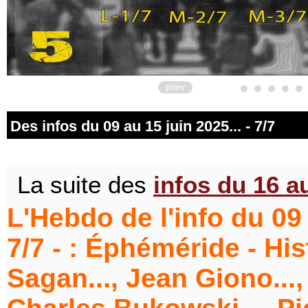
prev
Des infos du 09 au 15 juin 2025... - 7/7
La suite des
infos du 16 au
L'Hebdo de l'info du 09 
7/7 - : Éphéméride - His
Sagan..., Jean Giono...,