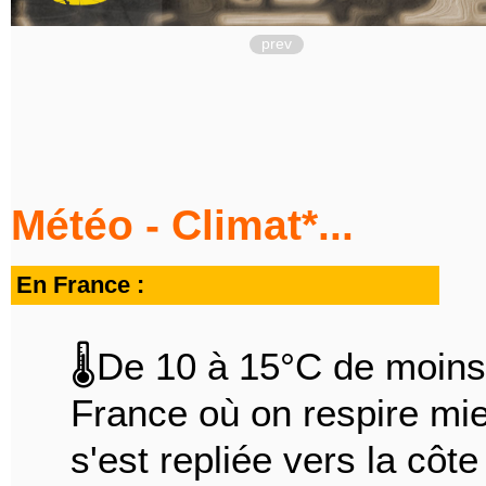
prev
Météo - Climat*...
En France :
🌡️De 10 à 15°C de moins
France où on respire mieu
s'est repliée vers la côte