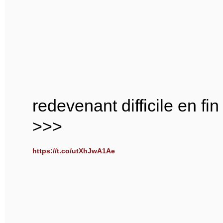
redevenant difficile en fi
>>>
https://t.co/utXhJwA1Ae