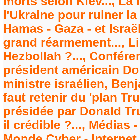
morts selon Kiev..., La 
l'Ukraine pour ruiner la
Hamas - Gaza - et Israë
grand réarmement..., Lib
Hezbollah ?..., Confé
président américain Do
ministre israélien, Benj
faut retenir du 'plan Tr
présidée par Donald Tru
il crédible ?..., Médias
Monde Cyber - Internet 