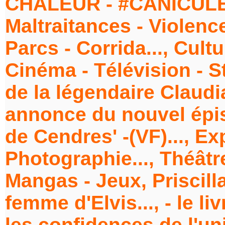
CHALEUR - #CANICULE..
Maltraitances - Violence
Parcs - Corrida..., Cult
Cinéma - Télévision - S
de la légendaire Claudi
annonce du nouvel épis
de Cendres' -(VF)..., E
Photographie..., Théâtre 
Mangas - Jeux, Priscill
femme d'Elvis..., - le liv
les confidences de l'u