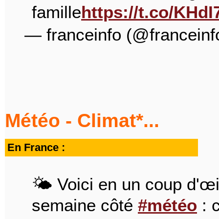
famille
https://t.co/KHd
— franceinfo (@franceinf
Météo - Climat*...
En France :
🌤️ Voici en un coup d'œil
semaine côté
#météo
: 