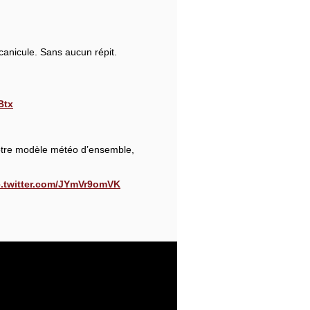
canicule. Sans aucun répit.
Btx
tre modèle météo d’ensemble,
c.twitter.com/JYmVr9omVK