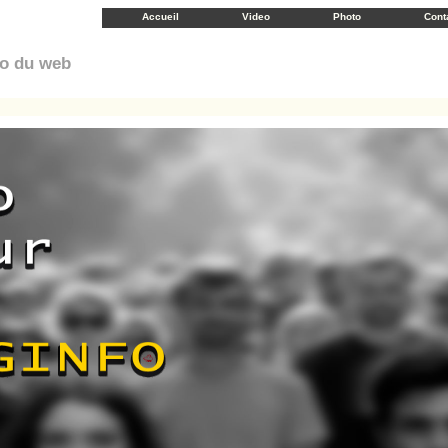
Accueil
Video
Photo
Cont
éo du web