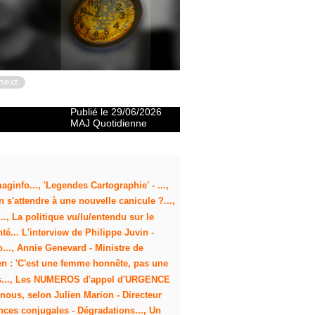
next
Publié le 29/06/2026
MAJ Quotidienne
ginfo..., 'Legendes Cartographie' - ...,
n s'attendre à une nouvelle canicule ?...,
., La politique vu/lu/entendu sur le
é... L'interview de Philippe Juvin -
o..., Annie Genevard - Ministre de
 Pen : 'C'est une femme honnête, pas une
iers..., Les NUMEROS d'appel d'URGENCE
e nous, selon Julien Marion - Directeur
lences conjugales - Dégradations..., Un