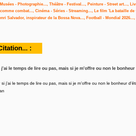
Musées - Photographie..., Théâtre - Festival..., Peinture - Street art..., 
ure comme combat..., Cinéma - Séries - Streaming..., Le film 'La bataille d
ri Salvador, inspirateur de la Bossa Nova..., Football - Mondial 2026...,
tation... :
j'ai le temps de lire ou pas, mais si je m'offre ou non le bonheur 
si j'ai le temps de lire ou pas, mais si je m'offre ou non le bonheur d'êtr
an