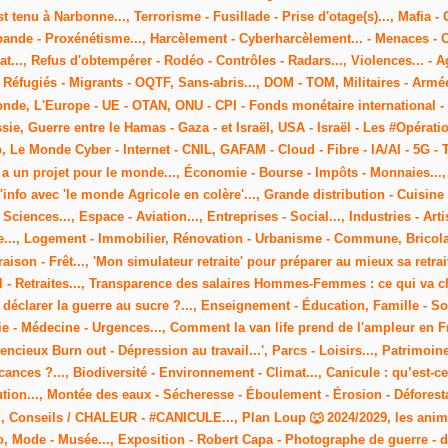
 tenu à Narbonne..., Terrorisme - Fusillade - Prise d'otage(s)..., Mafia 
bande - Proxénétisme..., Harcèlement - Cyberharcèlement... - Menaces - C
..., Refus d'obtempérer - Rodéo - Contrôles - Radars..., Violences... - A
..., Réfugiés - Migrants - OQTF, Sans-abris..., DOM - TOM, Militaires - A
 Monde, L'Europe - UE - OTAN, ONU - CPI - Fonds monétaire international 
sie, Guerre entre le Hamas - Gaza - et Israël, USA - Israël - Les #Opérat
b, Le Monde Cyber - Internet - CNIL, GAFAM - Cloud - Fibre - IA/AI - 5G - 
 a un projet pour le monde..., Économie - Bourse - Impôts - Monnaies...,
l'info avec 'le monde Agricole en colère'..., Grande distribution - Cuisine 
 Sciences..., Espace - Aviation..., Entreprises - Social..., Industries - Art
, Logement - Immobilier, Rénovation - Urbanisme - Commune, Bricolage -
raison - Frêt..., 'Mon simulateur retraite' pour préparer au mieux sa retrait
ial - Retraites..., Transparence des salaires Hommes-Femmes : ce qui va cha
l déclarer la guerre au sucre ?..., Enseignement - Éducation, Famille - Soc
 - Médecine - Urgences..., Comment la van life prend de l'ampleur en Fran
cieux Burn out - Dépression au travail...', Parcs - Loisirs..., Patrimoi
acances ?..., Biodiversité - Environnement - Climat..., Canicule : qu’est-c
ution..., Montée des eaux - Sécheresse - Éboulement - Érosion - Déforestatio
.., Conseils / CHALEUR - #CANICULE..., Plan Loup 🐺 2024/2029, les ani
po, Mode - Musée..., Exposition - Robert Capa - Photographe de guerre - d