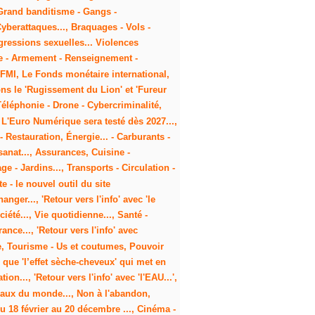
- Grand banditisme - Gangs -
yberattaques..., Braquages - Vols -
gressions sexuelles... Violences
rmée - Armement - Renseignement -
- FMI, Le Fonds monétaire international,
ions le 'Rugissement du Lion' et 'Fureur
Téléphonie - Drone - Cybercriminalité,
 L'Euro Numérique sera testé dès 2027...,
- Restauration, Énergie... - Carburants -
isanat..., Assurances, Cuisine -
 Jardins..., Transports - Circulation -
e - le nouvel outil du site
nger..., 'Retour vers l'info' avec 'le
iété..., Vie quotidienne..., Santé -
ce..., 'Retour vers l'info' avec
ne, Tourisme - Us et coutumes, Pouvoir
e que 'l’effet sèche-cheveux' qui met en
n..., 'Retour vers l'info' avec 'l'EAU...',
maux du monde..., Non à l'abandon,
u 18 février au 20 décembre ..., Cinéma -