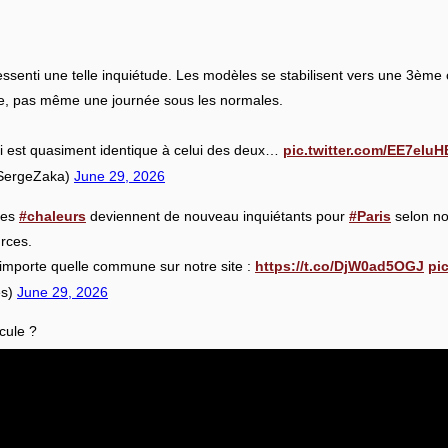
essenti une telle inquiétude. Les modèles se stabilisent vers une 3ème 
vue, pas même une journée sous les normales.
i est quasiment identique à celui des deux…
pic.twitter.com/EE7eIuH
@SergeZaka)
June 29, 2026
tes
#chaleurs
deviennent de nouveau inquiétants pour
#Paris
selon no
rces.
’importe quelle commune sur notre site :
https://t.co/DjW0ad5OGJ
pi
es)
June 29, 2026
cule ?