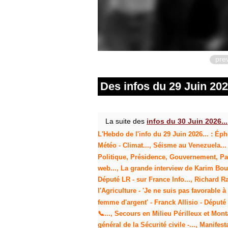
pre
Des infos du 29 Juin 2026
La suite des
infos du 30 Juin 2026...
L'Hebdo de l'info du 29 Juin 2026... : Éph
Météo - Climat..., Séisme au Venezuela... 
Politique, Présidence, Gouvernement, Part
web..., La grande interview de Karim Boua
Député LR - sur France Info..., Richard R
l'Agriculture - 'Je ne suis pas favorable
femme d'argent' - Franck Allisio - Déput
📞..., Secours en Milieu Périlleux et Mont
général de la Sécurité civile -..., Manife