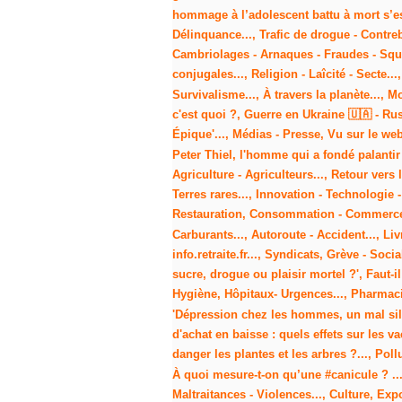
hommage à l’adolescent battu à mort s’est
Délinquance..., Trafic de drogue - Contre
Cambriolages - Arnaques - Fraudes - Squat
conjugales..., Religion - Laîcité - Secte
Survivalisme..., À travers la planète...,
c'est quoi ?, Guerre en Ukraine 🇺🇦 - Rus
Épique'..., Médias - Presse, Vu sur le we
Peter Thiel, l'homme qui a fondé palantir
Agriculture - Agriculteurs..., Retour vers 
Terres rares..., Innovation - Technologie -
Restauration, Consommation - Commerce...
Carburants..., Autoroute - Accident..., Liv
info.retraite.fr..., Syndicats, Grève - Soc
sucre, drogue ou plaisir mortel ?', Faut-i
Hygiène, Hôpitaux- Urgences..., Pharmacie
'Dépression chez les hommes, un mal silen
d'achat en baisse : quels effets sur les v
danger les plantes et les arbres ?..., Poll
À quoi mesure-t-on qu’une #canicule ? .
Maltraitances - Violences..., Culture, Ex