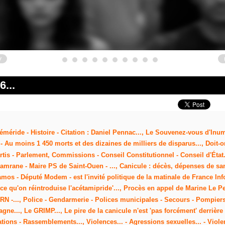
v
...
éméride - Histoire - Citation : Daniel Pennac..., Le Souvenez-vous d'Inuma
- Au moins 1 450 morts et des dizaines de milliers de disparus..., Doit-o
is - Parlement, Commissions - Conseil Constitutionnel - Conseil d'État..
mrane - Maire PS de Saint-Ouen - ..., Canicule : décès, dépenses de sant
amos - Député Modem - est l'invité politique de la matinale de France Inf
 à ce qu'on réintroduise l'acétamipride'..., Procès en appel de Marine Le
é RN -..., Police - Gendarmerie - Polices municipales - Secours - Pomp
agne..., Le GRIMP..., Le pire de la canicule n'est 'pas forcément' derrièr
stations - Rassemblements..., Violences... - Agressions sexuelles... - Vio