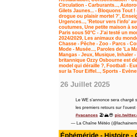
Circulation - Carburants..., Autoro
Gilets Jaunes... - Bloquons Tout ! 
drogue ou plaisir mortel ?', Ensei
Urgences..., 'Retour vers l'info' a
coutumes, Une petite maison à soi...
Paris sous 50°C - J'ai testé un mo
2024/2029, Les animaux du monde..
Chasse - Pêche - Zoo - Parcs - Cor
Mode - Musée..., Paroles de 'La Mar
Mangas - Jeux, Musique, Inhaler - 
britannique Ozzy Osbourne est déc
model qui déraille ?, Football - E
sur la Tour Eiffel..., Sports - Evèn
26 Juillet 2025
Le WE s'annonce sera chargé s
les premiers retours sur l'oues
#vacances
🏖️🏔️😎
pic.twitte
— La Chaîne Météo (@lachainem
Éphéméride - Histoire - Ci