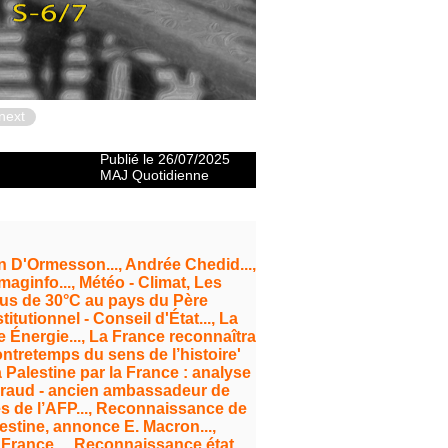
next
Publié le 26/07/2025
MAJ Quotidienne
ean D'Ormesson..., Andrée Chedid...,
maginfo..., Météo - Climat, Les
us de 30°C au pays du Père
tutionnel - Conseil d'État..., La
e Énergie..., La France reconnaîtra
contretemps du sens de l’histoire'
 Palestine par la France : analyse
rd Araud - ancien ambassadeur de
es de l’AFP..., Reconnaissance de
alestine, annonce E. Macron...,
 France..., Reconnaissance état