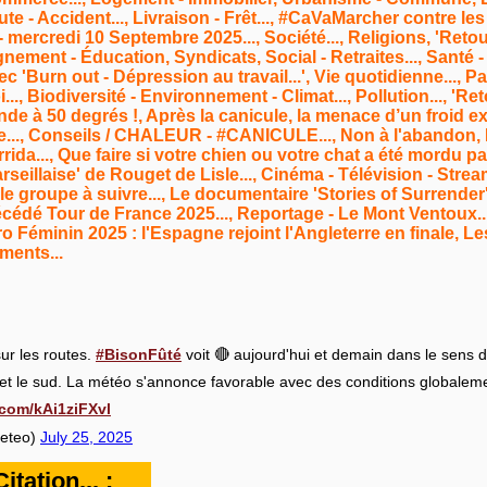
ute - Accident..., Livraison - Frêt..., #CaVaMarcher contre l
- mercredi 10 Septembre 2025..., Société..., Religions, 'Retour
gnement - Éducation, Syndicats, Social - Retraites..., Santé
vec 'Burn out - Dépression au travail...', Vie quotidienne..., 
, Biodiversité - Environnement - Climat..., Pollution..., 'Retou
nde à 50 degrés !, Après la canicule, la menace d’un froid e
., Conseils / CHALEUR - #CANICULE..., Non à l'abandon, Ma
rida..., Que faire si votre chien ou votre chat a été mordu pa
seillaise' de Rouget de Lisle..., Cinéma - Télévision - Streami
le groupe à suivre..., Le documentaire 'Stories of Surrende
édé Tour de France 2025..., Reportage - Le Mont Ventoux..
uro Féminin 2025 : l'Espagne rejoint l'Angleterre en finale,
ements...
ur les routes.
#BisonFûté
voit 🔴 aujourd'hui et demain dans le sens 
t et le sud. La météo s'annonce favorable avec des conditions globalem
r.com/kAi1ziFXvl
eteo)
July 25, 2025
tation... :