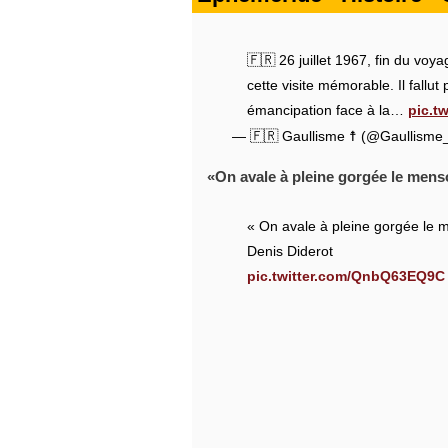
🇫🇷 26 juillet 1967, fin du v
cette visite mémorable. Il fall
émancipation face à la…
pic.t
— 🇫🇷 Gaullisme ☨ (@Gaullisme
On avale à pleine gorgée le menso
« On avale à pleine gorgée le me
Denis Diderot
pic.twitter.com/QnbQ63EQ9C