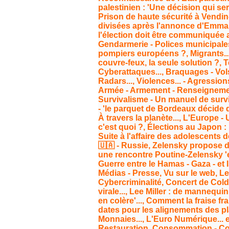
palestinien : 'Une décision qui se
Prison de haute sécurité à Vendin-l
divisées après l'annonce d'Emmanu
l'élection doit être communiquée a
Gendarmerie - Polices municipale
pompiers européens ?, Migrants..
couvre-feux, la seule solution ?, T
Cyberattaques..., Braquages - Vol
Radars..., Violences... - Agressions
Armée - Armement - Renseignement,
Survivalisme - Un manuel de survi
- 'le parquet de Bordeaux décide 
À travers la planète..., L'Europe 
c'est quoi ?, Élections au Japon :
Suite à l'affaire des adolescents
🇺🇦 - Russie, Zelensky propose de
une rencontre Poutine-Zelensky 'en
Guerre entre le Hamas - Gaza - et I
Médias - Presse, Vu sur le web, Le
Cybercriminalité, Concert de Cold
virale..., Lee Miller : de mannequin
en colère'..., Comment la fraise fra
dates pour les alignements des pl
Monnaies..., L'Euro Numérique... en
Restauration, Consommation - Com