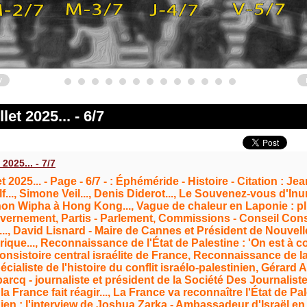
v
let 2025... - 6/7
 2025... - 7/7
t 2025... - Page - 6/7 - : Éphéméride - Histoire - Citation : J
..., Simone Veil..., Denis Diderot..., Le Souvenez-vous d'Inu
n Wipha à Hong Kong..., Vague de chaleur en Laponie : pl
uvernement, Partis - Parlement, Commissions - Conseil Consti
..., David Lisnard - Maire de Cannes et Président de Nouvell
orique..., Reconnaissance de l'État de Palestine : 'On est à 
onsistoire central israélite de France, Reconnaissance de la
écialiste de l'histoire du conflit israélo-palestinien, Géra
rcq - journaliste et président de la Société Des Journalist
 la France fait réagir..., La France va reconnaître l'État de P
ien : l'interview de Joshua Zarka - Ambassadeur d'Israël en