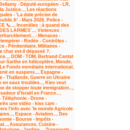
r Bellamy - Député européen - LR,
a Justice..., Les réactions
ales - 'La date précise de
blic.fr' - Mars 2026, Police -
 📞..., Incendies : à quand des
DES LARMES'..., Violences :
berharcèlement... - Menaces -
btempérer - Rodéo - Contrôles -
 - Pénitentiaire, Militaires -
 char est-il dépassé ?,
ce..., DOM - TOM, Bertrand Cantat
sur-Sarthe en hélicoptère, Monde,
, Le Fonds monétaire international,
venir en suspens..., Espagne -
e - Thaïlande, Guerre en Ukraine
 en eaux troubles..., Kiev veut
pe de stopper toute immigration...,
sadeur d'Israël en France...,
- Téléphonie - Drone -
rès une vidéo - kiss cam -
 vers l'info avec 'le monde Agricole
res..., Espace - Aviation..., Des
nomie - Bourse - Impôts -
at..., Assurances, Cuisine -
olage - Jardins..., Transports -