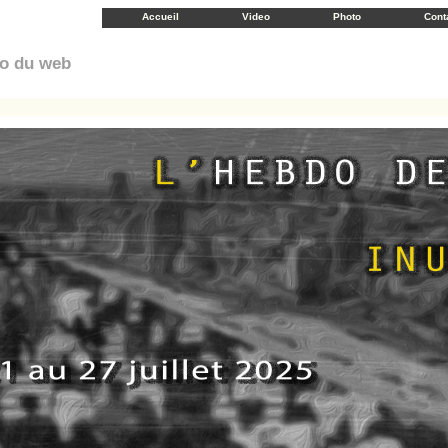
Accueil
Video
Photo
Cont
éo du web