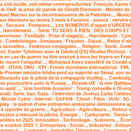
ra soit inutile, soit même contreproductive' François-Xavie
e-Vieil: la prise de parole de Gérald Darmanin - Ministre de l
el Macron sur la reconnaissance de la Palestine..., Municip
ux électeurs au moins 3 mois à l'avance - source : service-pu
s - Secours - Pompiers..., Les NUMEROS d'appel d'URGENCE
., Harcèlement... - Série 'TU SERS À RIEN : DES COUPS ET 
errorisme - Fusillade - Prise d'otage(s)..., Harcèlement - Cy
s - Cambriolages - Arnaques - Fraudes - Squat..., Refus d'o
 sexuelles... Violences conjugales..., Religion - Secte, Justice
 Xavier Tytelman avec le Général (2S) Nicolas Richoux : le
e en cas de guerre va être envoyé à tous les foyers en Fran
de rouvrir l'enquête'..., Mohamed Amra transféré de Condé-
- UE - OTAN, ONU - CPI - Fonds monétaire international - FMI
 le Premier ministre Ishiba perd sa majorité au Sénat, son a
 débarqués par le pilote de la compagnie Vueling..., Cambodg
s pourparlers avec la Russie..., Russie-UE : la mer Baltique
 août'..., 'Une horrible invasion' : Trump conseille à l'Euro
sraël, Syrie, Iran, Gaza - l'interview de Joshua Zarka l'ambas
 Monde Cyber - Internet - GAFAM - Cloud - Fibre - IA/AI - 5G 
play : le patron d'une entreprise américaine démissionne ap
 à reporter de guerre..., Agriculture - Agriculteurs..., Retour
nçaise a retrouvé la pêche, Énergie... - Carburants - Terres ra
anètes en 2025, Innovation - Technologie - Sciences..., Éco
 octobre 2025 ?, Entreprises - Social..., Industries - Artisan
merce..., Logement - Immobilier, Urbanisme - Commune, Bric