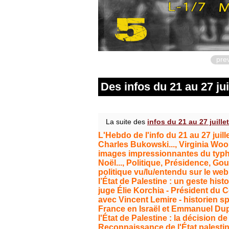
pre
Des infos du 21 au 27 juil
La suite des
infos du 21 au 27 juillet
L'Hebdo de l'info du 21 au 27 juille
Charles Bukowski..., Virginia Woolf
images impressionnantes du typho
Noël..., Politique, Présidence, Go
politique vu/lu/entendu sur le web
l’État de Palestine : un geste hist
juge Élie Korchia - Président du C
avec Vincent Lemire - historien sp
France en Israël et Emmanuel Dupa
l'État de Palestine : la décision de
Reconnaissance de l'État palestin