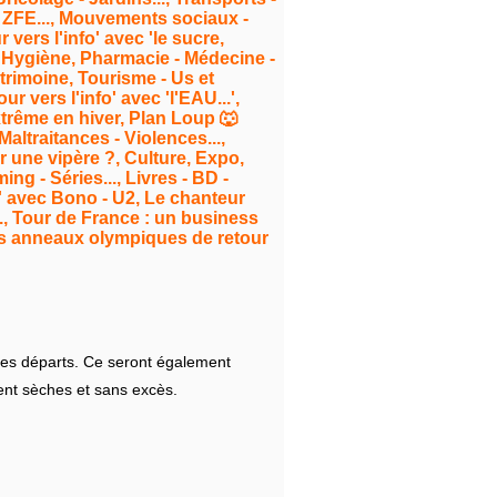
es ZFE..., Mouvements sociaux -
 vers l'info' avec 'le sucre,
 - Hygiène, Pharmacie - Médecine -
Patrimoine, Tourisme - Us et
r vers l'info' avec 'l'EAU...',
xtrême en hiver, Plan Loup 🐺
ltraitances - Violences...,
r une vipère ?, Culture, Expo,
ng - Séries..., Livres - BD -
r' avec Bono - U2, Le chanteur
., Tour de France : un business
 Les anneaux olympiques de retour
des départs. Ce seront également
ent sèches et sans excès.