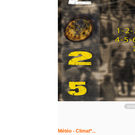
pre
Météo - Climat*...