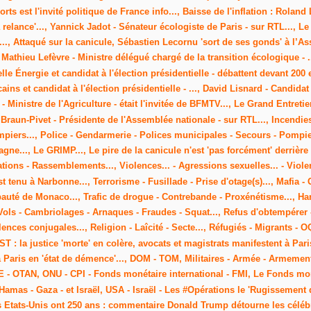
orts est l'invité politique de France info..., Baisse de l'inflation : Rolan
 la relance'..., Yannick Jadot - Sénateur écologiste de Paris - sur RTL...
., Attaqué sur la canicule, Sébastien Lecornu 'sort de ses gonds' à l’As
 - Mathieu Lefèvre - Ministre délégué chargé de la transition écologique -
le Énergie et candidat à l'élection présidentielle - débattent devant 200 
ns et candidat à l'élection présidentielle - ..., David Lisnard - Candidat à
- Ministre de l'Agriculture - était l'invitée de BFMTV..., Le Grand Entreti
l Braun-Pivet - Présidente de l'Assemblée nationale - sur RTL..., Incendies
mpiers..., Police - Gendarmerie - Polices municipales - Secours - Pom
agne..., Le GRIMP..., Le pire de la canicule n'est 'pas forcément' derrièr
stations - Rassemblements..., Violences... - Agressions sexuelles... - Vio
 tenu à Narbonne..., Terrorisme - Fusillade - Prise d'otage(s)..., Mafia 
pauté de Monaco..., Trafic de drogue - Contrebande - Proxénétisme..., Ha
ols - Cambriolages - Arnaques - Fraudes - Squat..., Refus d'obtempérer -
ences conjugales..., Religion - Laîcité - Secte..., Réfugiés - Migrants - O
ST : la justice 'morte' en colère, avocats et magistrats manifestent à P
à Paris en 'état de démence'..., DOM - TOM, Militaires - Armée - Armemen
UE - OTAN, ONU - CPI - Fonds monétaire international - FMI, Le Fonds moné
Hamas - Gaza - et Israël, USA - Israël - Les #Opérations le 'Rugissement 
es Etats-Unis ont 250 ans : commentaire Donald Trump détourne les célébr