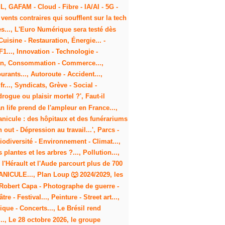
L, GAFAM - Cloud - Fibre - IA/AI - 5G -
vents contraires qui soufflent sur la tech
ies..., L'Euro Numérique sera testé dès
Cuisine - Restauration, Énergie... -
1..., Innovation - Technologie -
ation, Consommation - Commerce...,
rants..., Autoroute - Accident...,
fr..., Syndicats, Grève - Social -
rogue ou plaisir mortel ?', Faut-il
n life prend de l'ampleur en France...,
Canicule : des hôpitaux et des funérariums
out - Dépression au travail...', Parcs -
iodiversité - Environnement - Climat...,
plantes et les arbres ?..., Pollution...,
l'Hérault et l'Aude parcourt plus de 700
#CANICULE..., Plan Loup 🐺 2024/2029, les
 Robert Capa - Photographe de guerre -
 - Festival..., Peinture - Street art...,
ique - Concerts..., Le Brésil rend
.., Le 28 octobre 2026, le groupe