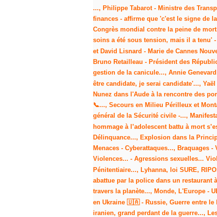
..., Philippe Tabarot - Ministre des Transp
finances - affirme que 'c'est le signe de
Congrès mondial contre la peine de mort..
soins a été sous tension, mais il a tenu'
et David Lisnard - Marie de Cannes Nouvel
Bruno Retailleau - Président des Républicai
gestion de la canicule..., Annie Genevard 
être candidate, je serai candidate'..., Yaë
Nunez dans l'Aude à la rencontre des po
📞..., Secours en Milieu Périlleux et Mont
général de la Sécurité civile -..., Manife
hommage à l’adolescent battu à mort s’est
Délinquance..., Explosion dans la Princi
Menaces - Cyberattaques..., Braquages - V
Violences... - Agressions sexuelles... Viol
Pénitentiaire..., Lyhanna, loi SURE, RIPO
abattue par la police dans un restaurant 
travers la planète..., Monde, L'Europe - 
en Ukraine 🇺🇦 - Russie, Guerre entre le 
iranien, grand perdant de la guerre..., L