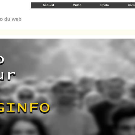
Accueil
Video
Photo
Cont
éo du web