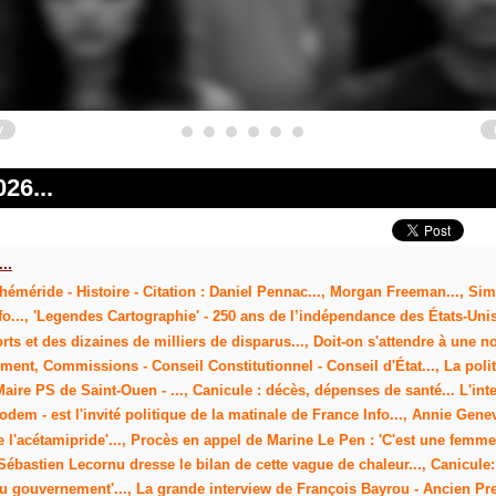
v
26...
..
Éphéméride - Histoire - Citation : Daniel Pennac..., Morgan Freeman..., Sim
..., 'Legendes Cartographie' - 250 ans de l’indépendance des États-Unis.
ts et des dizaines de milliers de disparus..., Doit-on s'attendre à une no
ent, Commissions - Conseil Constitutionnel - Conseil d'État..., La polit
re PS de Saint-Ouen - ..., Canicule : décès, dépenses de santé... L'inte
em - est l'invité politique de la matinale de France Info..., Annie Geneva
e l'acétamipride'..., Procès en appel de Marine Le Pen : 'C'est une femm
: Sébastien Lecornu dresse le bilan de cette vague de chaleur..., Canicule
on du gouvernement'..., La grande interview de François Bayrou - Ancien 