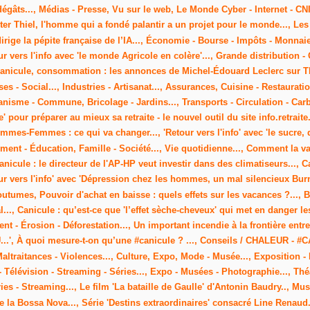
dégâts..., Médias - Presse, Vu sur le web, Le Monde Cyber - Internet - CNI
er Thiel, l'homme qui a fondé palantir a un projet pour le monde..., Les 
l dirige la pépite française de l’IA..., Économie - Bourse - Impôts - Monna
our vers l'info avec 'le monde Agricole en colère'..., Grande distribution - 
 canicule, consommation : les annonces de Michel-Édouard Leclerc sur TF
ises - Social..., Industries - Artisanat..., Assurances, Cuisine - Restaur
isme - Commune, Bricolage - Jardins..., Transports - Circulation - Carbu
e' pour préparer au mieux sa retraite - le nouvel outil du site info.retraite.
mmes-Femmes : ce qui va changer..., 'Retour vers l'info' avec 'le sucre, d
ment - Éducation, Famille - Société..., Vie quotidienne..., Comment la va
anicule : le directeur de l'AP-HP veut investir dans des climatiseurs..., 
ur vers l'info' avec 'Dépression chez les hommes, un mal silencieux Burn 
outumes, Pouvoir d'achat en baisse : quels effets sur les vacances ?..., B
.., Canicule : qu’est-ce que 'l’effet sèche-cheveux' qui met en danger les 
 - Érosion - Déforestation..., Un important incendie à la frontière entre 
EAU...', À quoi mesure-t-on qu’une #canicule ? ..., Conseils / CHALEUR - 
ltraitances - Violences..., Culture, Expo, Mode - Musée..., Exposition -
Télévision - Streaming - Séries..., Expo - Musées - Photographie..., Théâtre
es - Streaming..., Le film 'La bataille de Gaulle' d'Antonin Baudry.., Mus
la Bossa Nova..., Série 'Destins extraordinaires' consacré Line Renaud.