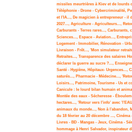
missiles meurtrières à Kiev et de lourds 
Téléphonie - Drone - Cybercriminalité, Pet
et l'IA..., De magicien à entrepreneur - i
2027..., Agriculture - Agriculteurs..., Ret
Carburants - Terres rares..., Carburants,
Sciences..., Espace - Aviation..., Entrepr
Logement - Immobilier, Rénovation - Urban
Livraison - Frêt..., 'Mon simulateur retrait
Retraites..., Transparence des salaires Ho
déclarer la guerre au sucre ?..., Enseigne
Santé - Hygiène, Hôpitaux- Urgences..., C
saturés..., Pharmacie - Médecine..., 'Reto
Loisirs..., Patrimoine, Tourisme - Us et c
Canicule : le lourd bilan humain et animal.
Montée des eaux - Sécheresse - Éboulement
hectares..., 'Retour vers l'info' avec 'l'
animaux du monde..., Non à l'abandon, Ma
du 18 février au 20 décembre ..., Cinéma - 
Livres - BD - Mangas - Jeux, Cinéma - Séri
hommage à Henri Salvador, inspirateur de 