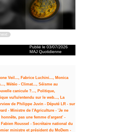
next
Publié le 03/07/2026
MAJ Quotidienne
one Veil..., Fabrice Luchini..., Monica
.., Météo - Climat..., Séisme au
uvelle canicule ?..., Politique,
ique vu/lu/entendu sur le web..., La
rview de Philippe Juvin - Député LR - sur
rd - Ministre de l'Agriculture - 'Je ne
e honnête, pas une femme d'argent' -
: Fabien Roussel - Secrétaire national du
Premier ministre et président du MoDem -