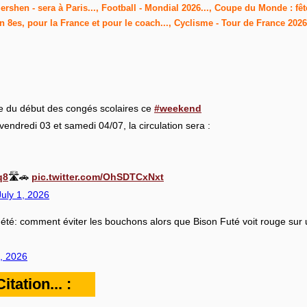
rshen - sera à Paris..., Football - Mondial 2026..., Coupe du Monde : fête
n 8es, pour la France et pour le coach..., Cyclisme - Tour de France 2026
 du début des congés scolaires ce
#weekend
ndredi 03 et samedi 04/07, la circulation sera :
q8
🛣️🚗
pic.twitter.com/OhSDTCxNxt
July 1, 2026
été: comment éviter les bouchons alors que Bison Futé voit rouge sur 
2, 2026
tation... :