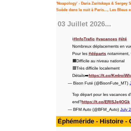
'Noapology' - Daria Zaritskaya & Sergey Se
Suède dans la nuit à Paris..., Les Bleus e
03 Juillet 2026...
ℹ️
#InfoTrafic
#vacances
#été
Nombreux déplacements en vue
Pour les
#départs
notamment, ve
🟧Difficile au niveau national
🟥Très difficile localement
Détails➡️
https://t.co/KmIroiWl
— Bison Futé (@BisonFute_MT)
Top départ pour les vacances d'
end?
https://t.co/ERlSJe4OGk
— BFM Auto (@BFM_Auto)
July 
Éphéméride - Histoire - Ci