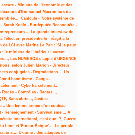
d Lescure - Ministre de l'économie et des
, Le discours d'Emmanuel Macron lors du
semblée..., Canicule - 'Notre système de
 ... Sarah Knafo - Eurdéputée Reconquête -
entrepreneurs..., La grande interview de
 l'élection présidentielle - réagit à la
en de LCI avec Marine Le Pen : 'Si je peux
 : le ministre de l'intérieur Laurent
piers..., Les NUMEROS d'appel d'URGENCE
e nous, selon Julien Marion - Directeur
lences conjugales - Dégradations..., Un
- Grand banditisme - Gangs -
rcèlement - Cyberharcèlement... -
 Rodéo - Contrôles - Radars...,
QTF, Sans-abris..., Justice -
aris... Une femme armée d’un couteau
t - Renseignement - Survivalisme..., À
taire international, c'est quoi ?, Guerre
du Lion' et 'Fureur Épique'..., Le peuple
ations..., Ukraine : des attaques de