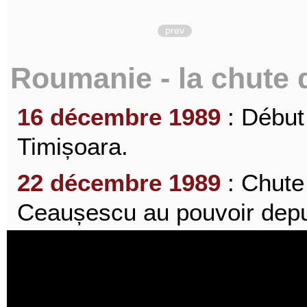
prev
Roumanie - la chute
16 décembre 1989
: Début
Timișoara.
22 décembre 1989
: Chute
Ceaușescu au pouvoir depu