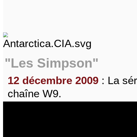
"Les Simpson"
12 décembre 2009
: La sér
chaîne W9.