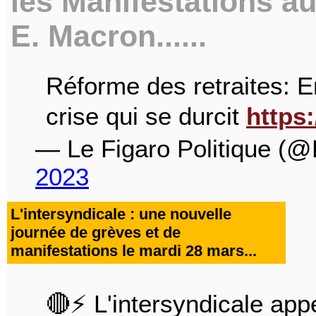
les Manifestations au
E. Macron......
Réforme des retraites: 
crise qui se durcit
https
— Le Figaro Politique (@
2023
L'intersyndicale : une nouvelle
journée de grèves et de
manifestations le mardi 28 mars...
🔴⚡️ L'intersyndicale app