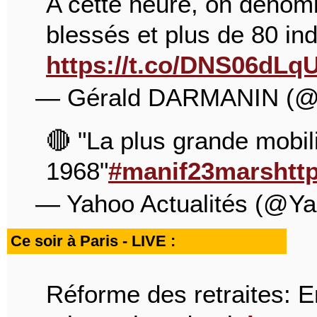
A cette heure, on dénom
blessés et plus de 80 ind
https://t.co/DNS06dLq
— Gérald DARMANIN (
🔴 "La plus grande mobil
1968"
#manif23mars
htt
— Yahoo Actualités (@Y
Ce soir à Paris - LIVE :
Réforme des retraites: 