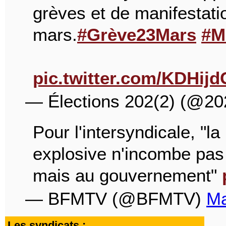
grèves et de manifestati
mars.
#Grève23Mars
#M
pic.twitter.com/KDHij
— Élections 202(2) (@20
Pour l'intersyndicale, "la
explosive n'incombe pas
mais au gouvernement"
— BFMTV (@BFMTV)
Ma
Les syndicats :