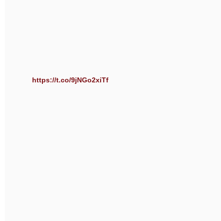
https://t.co/9jNGo2xiTf