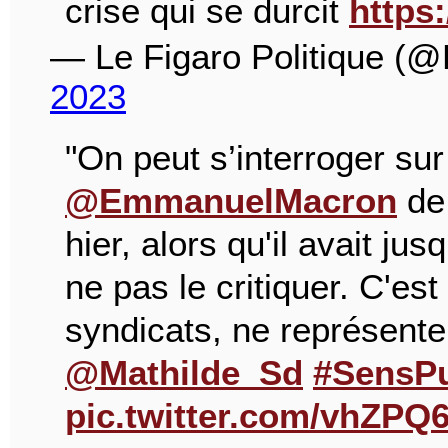
crise qui se durcit
https
— Le Figaro Politique (@
2023
"On peut s’interroger sur
@EmmanuelMacron
de 
hier, alors qu'il avait j
ne pas le critiquer. C'est 
syndicats, ne représent
@Mathilde_Sd
#SensPu
pic.twitter.com/vhZPQ