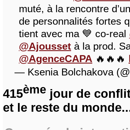
muté, à la rencontre d’u
de personnalités fortes 
tient avec ma 💙 co-real
@Ajousset
à la prod. S
@AgenceCAPA
🔥🔥🔥
— Ksenia Bolchakova (
ème
415
jour de conflit
et le reste du monde..