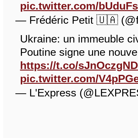
pic.twitter.com/bUduF
— Frédéric Petit 🇺🇦 (@
Ukraine: un immeuble civ
Poutine signe une nouvell
https://t.co/sJnOczgN
pic.twitter.com/V4pP
— L'Express (@LEXPR