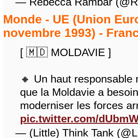
— Rebecca Rambar (@R
Monde - UE (Union Euro
novembre 1993) - Franc
[ 🇲🇩 MOLDAVIE ]
🔸 Un haut responsable 
que la Moldavie a besoin
moderniser les forces a
pic.twitter.com/dUbm
— (Little) Think Tank (@