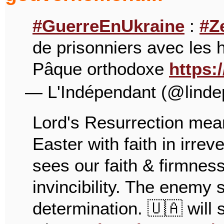
#GuerreEnUkraine
:
#Z
de prisonniers avec le
Pâque orthodoxe
https:
— L'Indépendant (@lind
Lord's Resurrection mean
Easter with faith in irreve
sees our faith & firmnes
invincibility. The enemy 
determination. 🇺🇦 will s