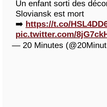
Un enfant sorti des déc
Sloviansk est mort
➡️
https://t.co/HSL4DD
pic.twitter.com/8jG7c
— 20 Minutes (@20Minu