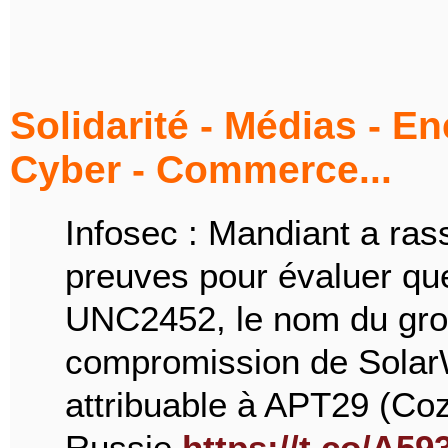
Solidarité - Médias - E
Cyber - Commerce...
Infosec : Mandiant a ra
preuves pour évaluer que 
UNC2452, le nom du group
compromission de Solar
attribuable à APT29 (Co
Russie.
https://t.co/A5