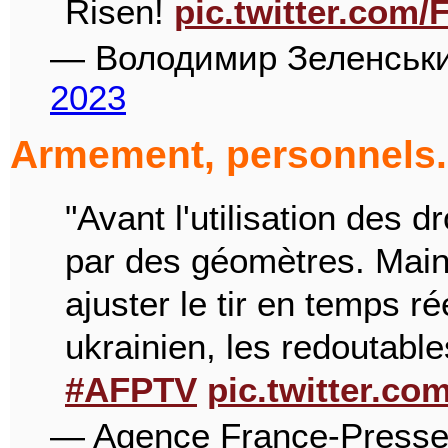
Risen!
pic.twitter.com
— Володимир Зеленськ
2023
Armement, personnels.
"Avant l'utilisation des d
par des géomètres. Mainte
ajuster le tir en temps rée
ukrainien, les redoutabl
#AFPTV
pic.twitter.c
— Agence France-Presse