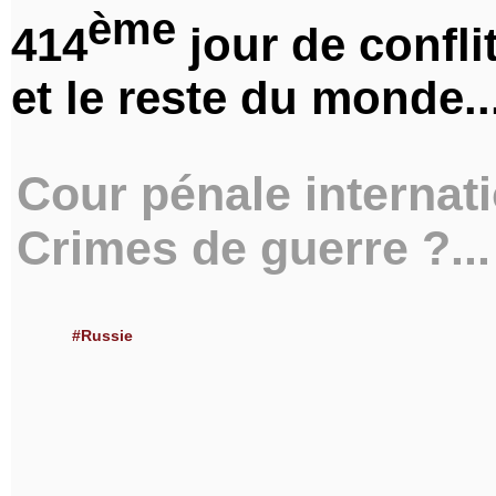
ème
414
jour de conflit
et le reste du monde..
Cour pénale internatio
Crimes de guerre ?...
#Russie