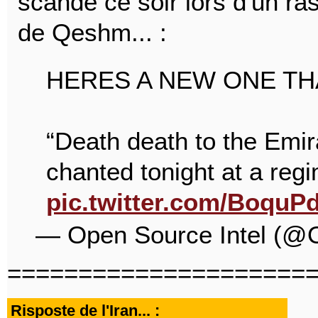
scandé ce soir lors d'un ra
de Qeshm... :
HERES A NEW ONE TH
“Death death to the Emir
chanted tonight at a reg
pic.twitter.com/Boqu
— Open Source Intel (@
=====================
Risposte de l'Iran... :