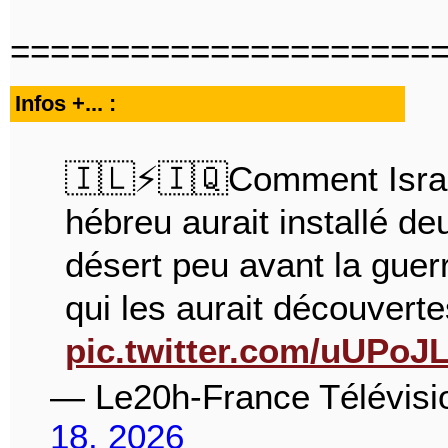
=====================
Infos +... :
🇮🇱⚡🇮🇶Comment Israël a
hébreu aurait installé d
désert peu avant la guerr
qui les aurait découvert
pic.twitter.com/uUPoJL
— Le20h-France Télévisi
18, 2026