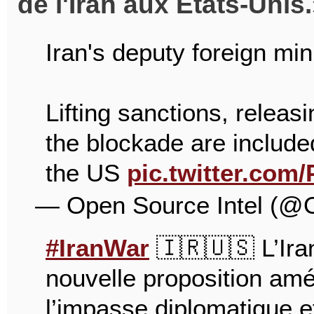
de l'Iran aux États-Unis.
Iran's deputy foreign min
Lifting sanctions, releas
the blockade are included
the US
pic.twitter.com
— Open Source Intel (@
#IranWar
🇮🇷🇺🇸 L’Iran
nouvelle proposition amér
l’impasse diplomatique e