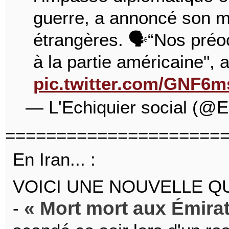
guerre, a annoncé son mi
étrangères. 🗣“Nos préo
à la partie américaine",
pic.twitter.com/GNF6
— L'Echiquier social (@E
=====================
En Iran... :
VOICI UNE NOUVELLE QU
Mort mort aux Émira
-