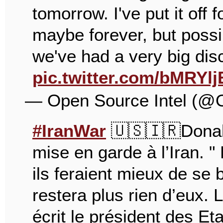
tomorrow. I've put it off fo
maybe forever, but possib
we've had a very big di
pic.twitter.com/bMRYl
— Open Source Intel (@
#IranWar
🇺🇸🇮🇷Donal
mise en garde à l’Iran. "
ils feraient mieux de se 
restera plus rien d’eu
écrit le président des Et