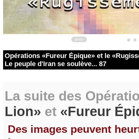
prev
Opérations
Fureur Épique
et le
Rugiss
Le peuple d'Iran se soulève... 87
La suite des Opérati
Lion
Fureur Épi
et
Des images peuvent heurte