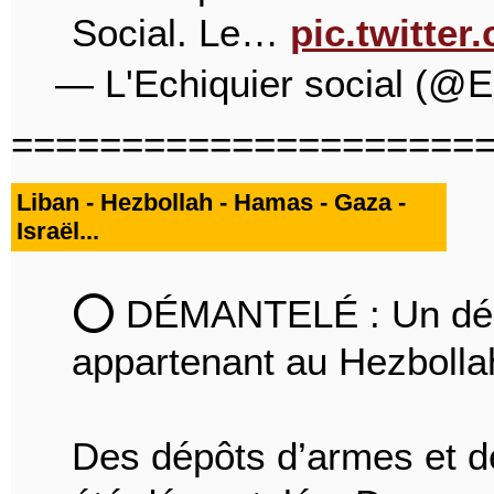
Social. Le…
pic.twitte
— L'Echiquier social (@E
=====================
Liban - Hezbollah - Hamas - Gaza -
Israël...
⭕️ DÉMANTELÉ : Un dép
appartenant au Hezbolla
Des dépôts d’armes et d