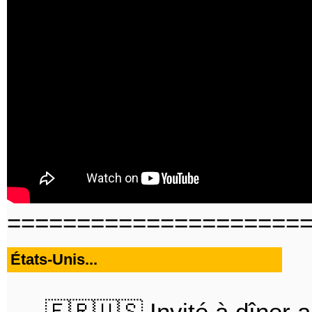
=====================
États-Unis...
🇫🇷🇺🇸 Invité à dîner 