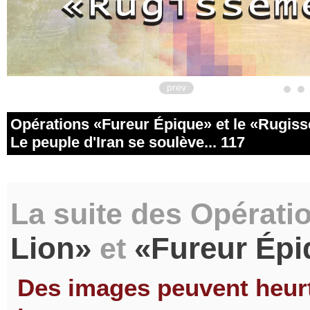
prev
Opérations
Fureur Épique
et le
Rugiss
Le peuple d'Iran se soulève... 117
La suite des Opérati
Lion
Fureur Épi
et
Des images peuvent heurte