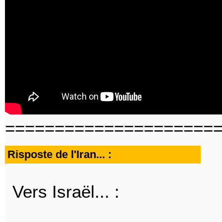
=====================
Risposte de l'Iran... :
Vers Israël... :