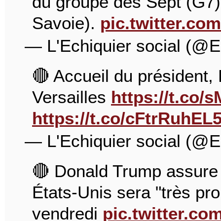
du groupe des Sept (G7)
Savoie).
pic.twitter.c
— L'Echiquier social (@E
🔴 Accueil du président
Versailles
https://t.co/
https://t.co/cFtrRuhEL
— L'Echiquier social (@E
🔴 Donald Trump assure qu
États-Unis sera "très pr
vendredi
pic.twitter.c