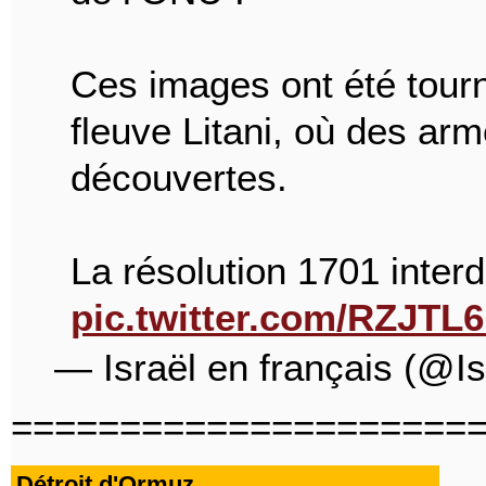
Ces images ont été tour
fleuve Litani, où des ar
découvertes.
La résolution 1701 interd
pic.twitter.com/RZJTL
— Israël en français (@I
=====================
Détroit d'Ormuz...