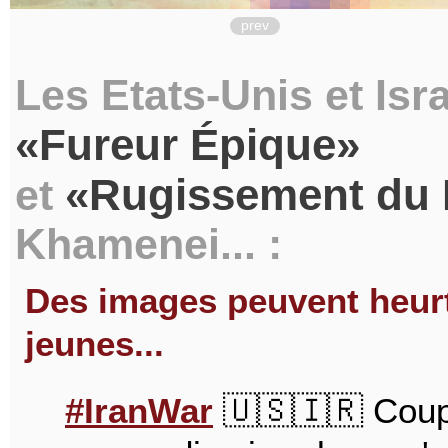
prev
Les Etats-Unis et Isr
Fureur Épique
Rugissement du 
et
Khamenei... :
Des images peuvent heurte
jeunes...
#IranWar
🇺🇸🇮🇷 Coup 