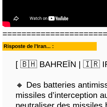
=====================
Risposte de l'Iran... :
[ 🇧🇭 BAHREÏN | 🇮🇷 I
🔸 Des batteries antimiss
missiles d’interception 
neutraliser des missiles 