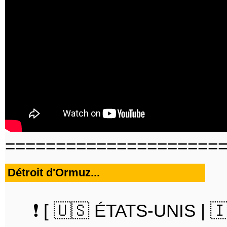
=====================
Détroit d'Ormuz...
❗️ [ 🇺🇸 ÉTATS-UNIS | 