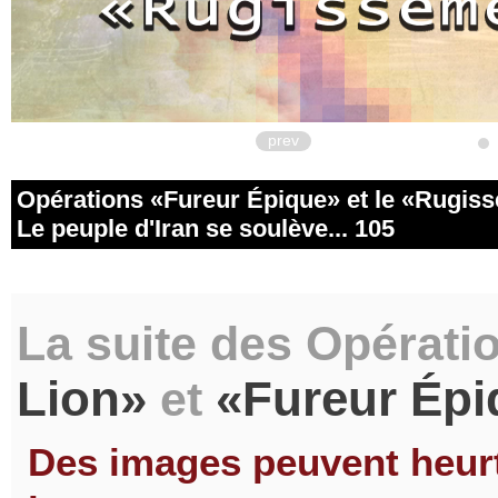
prev
Opérations
Fureur Épique
et le
Rugiss
Le peuple d'Iran se soulève... 105
La suite des Opérati
Lion
Fureur Épi
et
Des images peuvent heurte