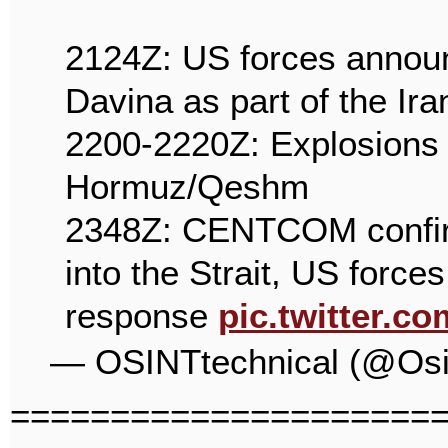
2124Z: US forces announ
Davina as part of the Ir
2200-2220Z: Explosions r
Hormuz/Qeshm
2348Z: CENTCOM confirm
into the Strait, US force
response
pic.twitter.c
— OSINTtechnical (@Osi
=====================