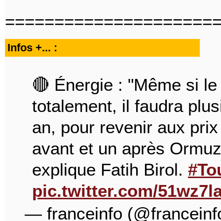
=====================
Infos +... :
🔴 Énergie : "Même si le
totalement, il faudra plu
an, pour revenir aux prix
avant et un après Ormuz 
explique Fatih Birol.
#To
pic.twitter.com/51wz7l
— franceinfo (@franceinf