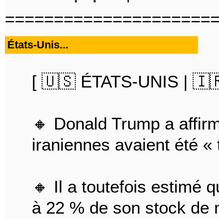
=====================
États-Unis...
[ 🇺🇸 ÉTATS-UNIS | 🇮
🔸 Donald Trump a affirm
iraniennes avaient été « 
🔸 Il a toutefois estimé 
à 22 % de son stock de m