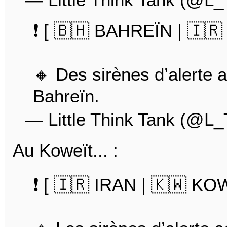
❗️ [ 🇧🇭 BAHREÏN | 🇮🇷
🔸 Des sirènes d’alerte 
Bahreïn.
— Little Think Tank (@L
Au Koweït... :
❗️ [ 🇮🇷 IRAN | 🇰🇼 KO