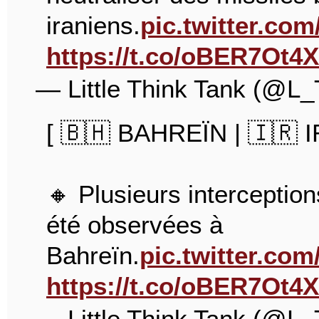
iraniens.
pic.twitter.co
https://t.co/oBER7Ot4
— Little Think Tank (@L
[ 🇧🇭 BAHREÏN | 🇮🇷 I
🔸 Plusieurs interception
été observées à
Bahreïn.
pic.twitter.c
https://t.co/oBER7Ot4
— Little Think Tank (@L