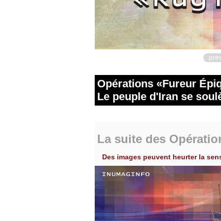
pre
Opérations
Fureur Épi
Le peuple d'Iran se soulè
La suite des Opératio
Des images peuvent heurter la sensi