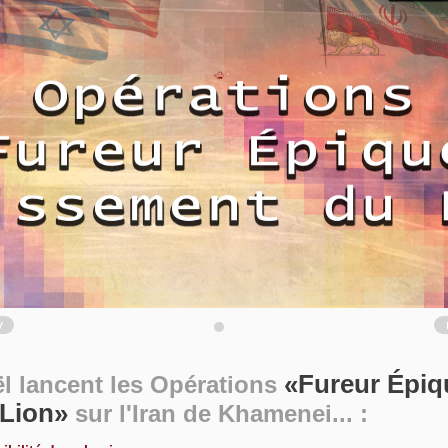
v
Fureur Épiq
ël lancent les Opérations
Lion
sur l'Iran de Khamenei... :