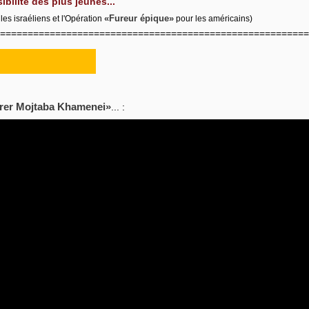
bilité des plus jeunes...
les israéliens et l'Opération
Fureur épique
pour les américains)
========================================================
trer Mojtaba Khamenei
... :