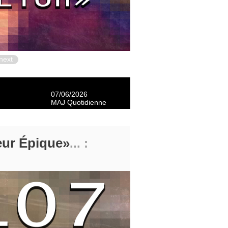
next
07/06/2026
MAJ Quotidienne
eur Épique
... :