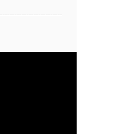
==========================