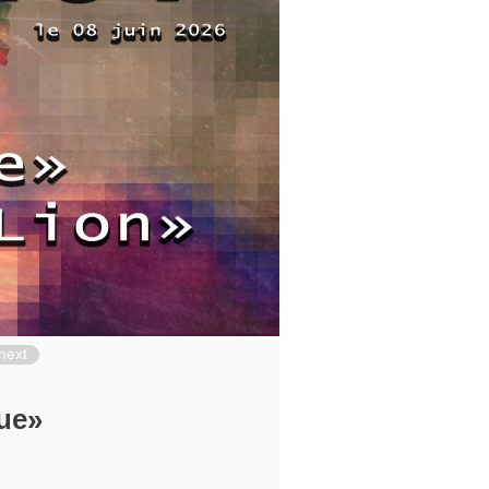
next
ue