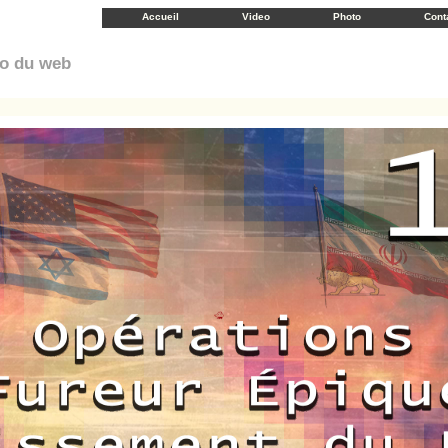
Accueil
Video
Photo
Cont
éo du web