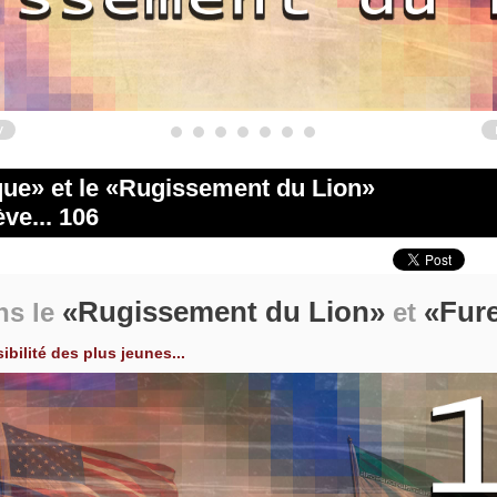
v
que
et le
Rugissement du Lion
ve... 106
Rugissement du Lion
Fur
ns le
et
bilité des plus jeunes...