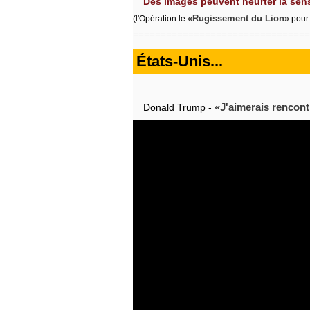
Des images peuvent heurter la sensi
(l'Opération le
Rugissement du Lion
pour 
================================
États-Unis...
J'aimerais rencon
Donald Trump -