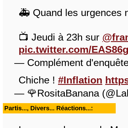
🚑 Quand les urgences n
📺 Jeudi à 23h sur
@fra
pic.twitter.com/EAS8
— Complément d'enquêt
Chiche !
#Inflation
http
— 🌹RositaBanana (@La
Partis..., Divers... Réactions...: