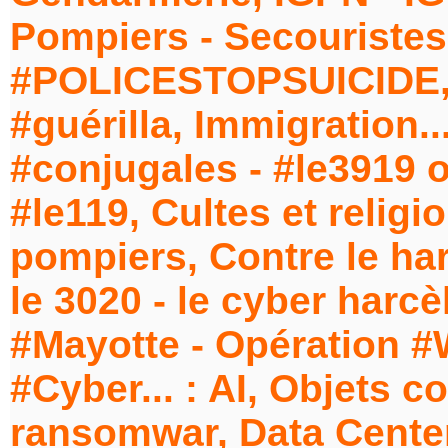
Pompiers - Secouristes -
#POLICESTOPSUICIDE, 
#guérilla, Immigration..
#conjugales - #le3919 o
#le119, Cultes et relig
pompiers, Contre le har
le 3020 - le cyber harcè
#Mayotte - Opération 
#Cyber... : AI, Objets c
ransomwar, Data Center