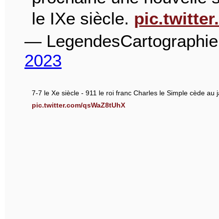
le IXe siècle.
pic.twitt
— LegendesCartographi
2023
7-7 le Xe siècle - 911 le roi franc Charles le Simple cède au j
pic.twitter.com/qsWaZ8tUhX