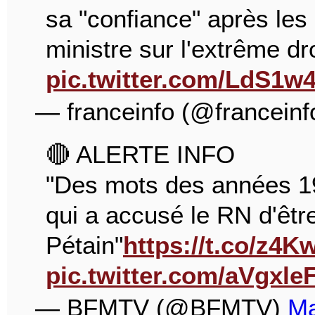
sa "confiance" après les
ministre sur l'extrême dro
pic.twitter.com/LdS1
— franceinfo (@franceinf
🔴 ALERTE INFO
"Des mots des années 19
qui a accusé le RN d'être
Pétain"
https://t.co/z4
pic.twitter.com/aVgxle
— BFMTV (@BFMTV)
Ma