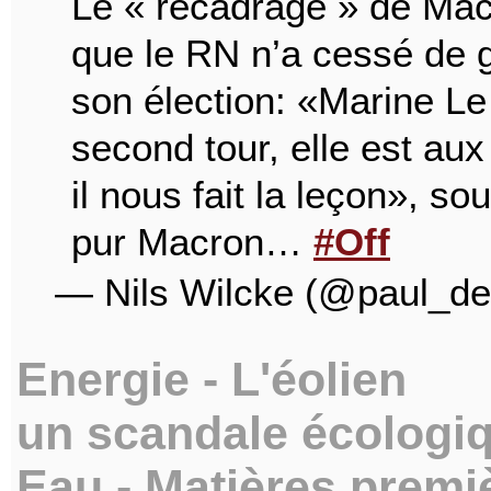
Le « recadrage » de Mac
que le RN n’a cessé de 
son élection: «Marine Le
second tour, elle est au
il nous fait la leçon», s
pur Macron…
#Off
— Nils Wilcke (@paul_d
Energie - L'éolien
un scandale écologi
Eau - Matières premiè