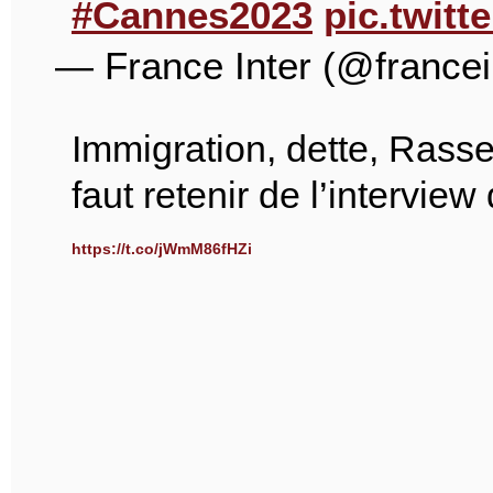
#Cannes2023
pic.twit
— France Inter (@francei
Immigration, dette, Rass
faut retenir de l’intervie
https://t.co/jWmM86fHZi