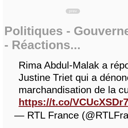
prev
Politiques - Gouvern
- Réactions...
Rima Abdul-Malak a répon
Justine Triet qui a déno
marchandisation de la cu
https://t.co/VCUcXSDr
— RTL France (@RTLFr