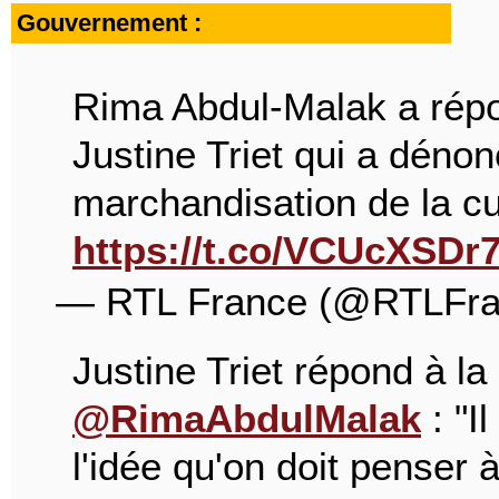
Gouvernement :
Rima Abdul-Malak a répon
Justine Triet qui a déno
marchandisation de la cu
https://t.co/VCUcXSDr
— RTL France (@RTLFr
Justine Triet répond à la
@RimaAbdulMalak
: "I
l'idée qu'on doit penser à