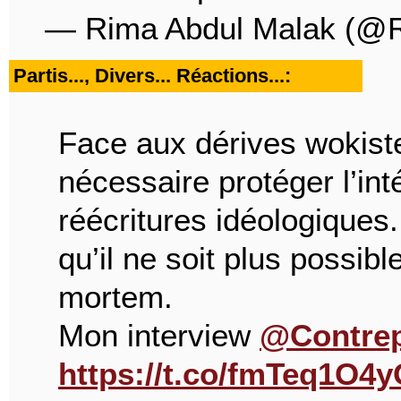
— Rima Abdul Malak (@
Partis..., Divers... Réactions...:
Face aux dérives wokistes
nécessaire protéger l’in
réécritures idéologiques. 
qu’il ne soit plus possib
mortem.
Mon interview
@Contrep
https://t.co/fmTeq1O4