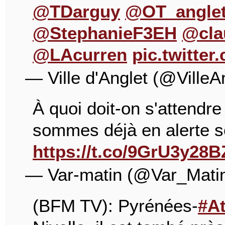
@TDarguy
@OT_angle
@StephanieF3EH
@cla
@LAcurren
pic.twitte
— Ville d'Anglet (@VilleA
À quoi doit-on s'attendre
sommes déjà en alerte 
https://t.co/9GrU3y28B
— Var-matin (@Var_Mati
(BFM TV): Pyrénées-
#At