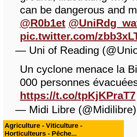
can be dangerous and mig
@R0b1et
@UniRdg_wa
pic.twitter.com/zbb3x
— Uni of Reading (@Uni
Un cyclone menace la Bi
000 personnes évacuées,
https://t.co/tpKjKPraT7
— Midi Libre (@Midilibre
Agriculture - Viticulture -
Horticulteurs - Pêche...