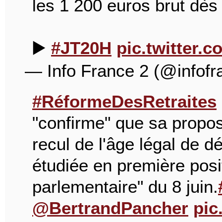
les 1 200 euros brut dès 
▶️
#JT20H
pic.twitter
— Info France 2 (@infof
#RéformeDesRetraites
"confirme" que sa proposi
recul de l'âge légal de dé
étudiée en première posi
parlementaire" du 8 juin.
@BertrandPancher
pic