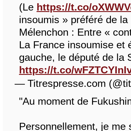
(Le
https://t.co/oXWW
insoumis » préféré de la
Mélenchon : Entre « cont
La France insoumise et é
gauche, le député de l
https://t.co/wFZTCYInI
— Titrespresse.com (@ti
"Au moment de Fukushima
Personnellement, je me su