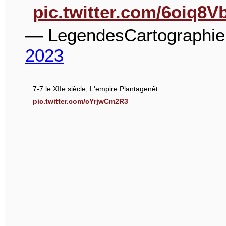
pic.twitter.com/6oiq8V
— LegendesCartographi
2023
7-7 le XIIe siècle, L'empire Plantagenêt
pic.twitter.com/cYrjwCm2R3