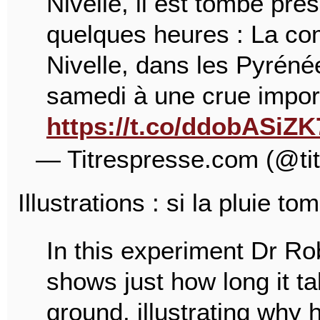
Nivelle, il est tombé prè
quelques heures : La c
Nivelle, dans les Pyrénée
samedi à une crue import
https://t.co/ddobASiZK
— Titrespresse.com (@ti
Illustrations : si la pluie to
In this experiment Dr 
shows just how long it t
ground, illustrating why h