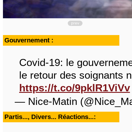
prev
Gouvernement :
Covid-19: le gouvernemen
le retour des soignants 
https://t.co/9pklR1ViVv
— Nice-Matin (@Nice_Ma
Partis..., Divers... Réactions...: