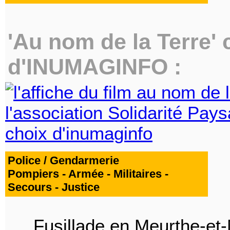
'Au nom de la Terre' c
d'INUMAGINFO :
Police / Gendarmerie
Pompiers - Armée - Militaires -
Secours - Justice
Fusillade en Meurthe-et-