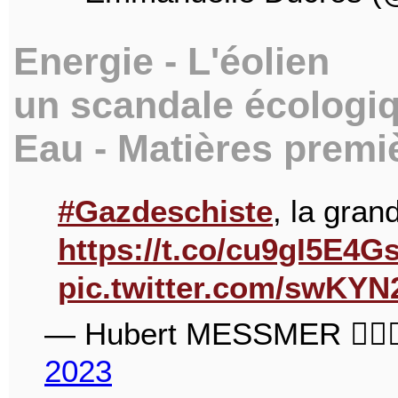
Energie - L'éolien
un scandale écologi
Eau - Matières premiè
#Gazdeschiste
, la gran
https://t.co/cu9gI5E4G
pic.twitter.com/swKY
— Hubert MESSMER 🏃🏻‍♂️
2023