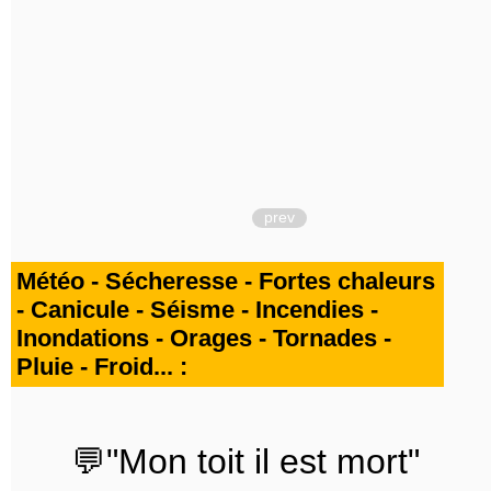
prev
Météo - Sécheresse - Fortes chaleurs
- Canicule - Séisme - Incendies -
Inondations - Orages - Tornades -
Pluie - Froid... :
💬"Mon toit il est mort"