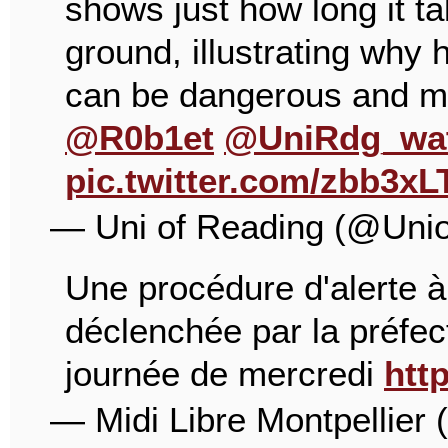
shows just how long it t
ground, illustrating why h
can be dangerous and mig
@R0b1et
@UniRdg_wa
pic.twitter.com/zbb3x
— Uni of Reading (@Uni
Une procédure d'alerte à l
déclenchée par la préfect
journée de mercredi
htt
— Midi Libre Montpellier