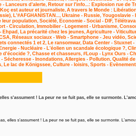
Lanceurs d'alerte, Retour sur l'info...: Explosion rue de Tr
 Koç est auteur et journaliste, A travers le Monde : Libérati
e), L'#AFGHANISTAN..., Ukraine - Russie, Yougoslavie - l
leur population, Société, Economie - Social - DIF, Télétrav
rt - Circulation, Immobilier - Logement - Urbanisme, Cons
Ehpad, La précarité chez les jeunes, Agriculture - Viticultur
 - CSA, Réseaux sociaux - Web - Smartphone - Jeu vidéo, Sci
ts connectés 1 et 2, Le ransomwar, Data Center - Stuxnet -
nergie - Nucléaire - L'éolien un scandale écologique ?, Cli
e d'écocide ?, Chasse et chasseurs, #Loup - Lynx Ours 
Sécheresse - Inondations, Allergies - Pollution, Qualité de l
, Le lac de Königssee, Culture - loisirs, Sports - Evènements
elles s'assument ! La peur ne se fuit pas, elle se surmonte. L'amo
as, elles s'assument ! La peur ne se fuit pas, elle se surmonte. L'amour