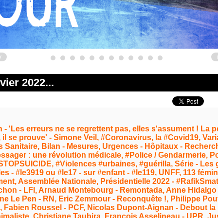
v
vier 2022...
n - 'Les erreurs ne se regrettent pas, elles s'assument ! La pe
il se prouve' - Simone Veil, #Coronavirus, la #Covid19, Vari
ss Sanitaire, Bilan - Mesures, Urgences - Hôpitaux - Recher
sager : une révolution médicale, #Police / Gendarmerie, Po
ESTOPSUICIDE, #Violences #urbaines, #guérilla, Série - Les 
s - #le3919 ou #le17 - sur #enfant - #le119, UNFF, 113 fémin
lement, Assemblée Nationale, Présidentielle 2022 - #RafikSmat
chon - LFI, Arnaud Montebourg - Remontada, Anne Hidalgo 
ne Le Pen - RN, Eric Zemmour - Reconquête !, Philippe Pout
, Fabien Roussel - PCF, Nicolas Dupont-Aignan - ‎Debout la 
nimaliste, Christiane Taubira, François Asselineau - UPR, Ju