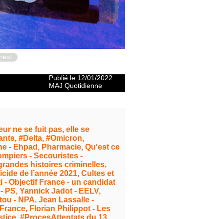
next
Publié le 12/01/2022
MAJ Quotidienne
ur ne se fuit pas, elle se
ants, #Delta, #Omicron,
che - Ehpad, Pharmacie, Qu'est ce
mpiers - Secouristes -
grandes histoires criminelles,
icide de l’année 2021, Cultes et
i - Objectif France - un candidat
- PS, Yannick Jadot - EELV,
ou - NPA, Jean Lassalle -
France, Florian Philippot - Les
stice, #ProcesAttentats du 13