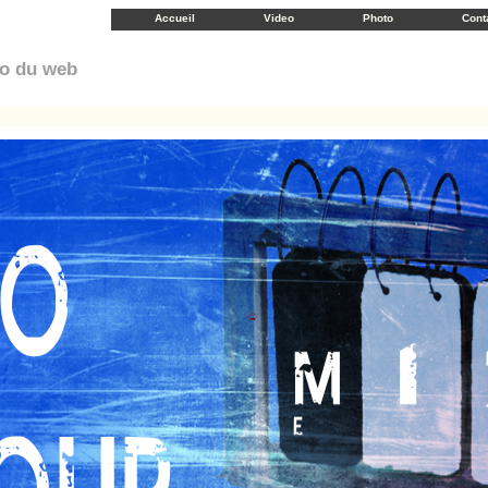
Accueil
Video
Photo
Cont
éo du web