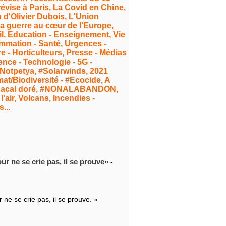
évise à Paris, La Covid en Chine,
on d'Olivier Dubois, L'Union
a guerre au cœur de l’Europe,
ail, Education - Enseignement, Vie
ommation - Santé, Urgences -
e - Horticulteurs, Presse - Médias
ence - Technologie - 5G -
 Notpetya, #Solarwinds, 2021
mat/Biodiversité - #Ecocide, A
- Chacal doré, #NONALABANDON,
'air, Volcans, Incendies -
...
ur ne se crie pas, il se prouve
-
 ne se crie pas, il se prouve. »