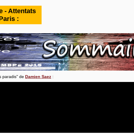
 - Attentats
aris :
s paradis" de
Damien Saez
: