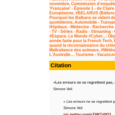
novembre, Commission d'enquête - 
'Française' - Épisode 1 - de Claire
Européenne, #BELARUS (Biélorussi
Pourquoi les Balkans se vident de 
quotidienne, Automobile - Transpo
Hôpitaux - Médecine - Recherche - 
- TV - Séries - Radio - Streaming
#Espace, Le Monde #Cyber...: Obje
année faste pour la French Tech, E
quand la reconnaissance du crim
Maltraitance des animaux, #Météo - 
L'Australie..., Tourisme - Vacances
Citation
Les erreurs ne se regrettent pas, 
Simone Veil.
« Les erreurs ne se regrettent p
Simone Veil
pic.twitter.com/gTHKTdIlO1