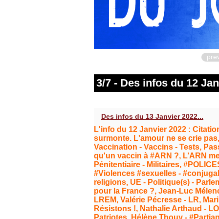
pre
3/7 - Des infos du 12 Jan
Des infos du 13 Janvier 2022...
L'info du 12 Janvier 2022 : Citatio
surmonte. L'amour ne se crie pas, 
Vaccination - Vaccins - Tests, Pa
qu'un vaccin à #ARN ?, L’ARN mes
Pénitentiaire - Militaires, #POLIC
#Violences #sexuelles - #conjugale
religions, UE - Politique(s) - Par
pour la France ?, Jean-Luc Mélen
LREM, Valérie Pécresse - LR, Mari
Résistons !, Nathalie Arthaud - LO
Patriotes, Hélène Thouy - #Partia