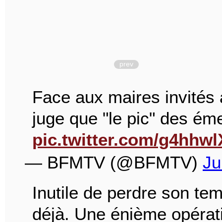
prev
Face aux maires invités
juge que "le pic" des ém
pic.twitter.com/g4hhw
— BFMTV (@BFMTV)
Ju
Inutile de perdre son temp
déjà. Une énième opérat