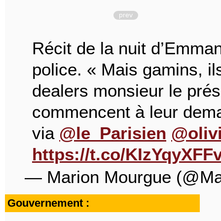
prev
Récit de la nuit d’Emma
police. « Mais gamins, il
dealers monsieur le prési
commencent à leur dema
via
@le_Parisien
⁦
@oliv
https://t.co/KIzYqyXFF
— Marion Mourgue (@Ma
Gouvernement :