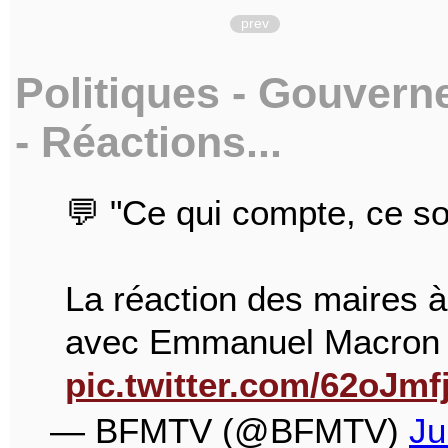
prev
Politiques - Gouvern
- Réactions...
💬 "Ce qui compte, ce so
La réaction des maires à 
avec Emmanuel Macron à
pic.twitter.com/62oJmf
— BFMTV (@BFMTV)
Ju