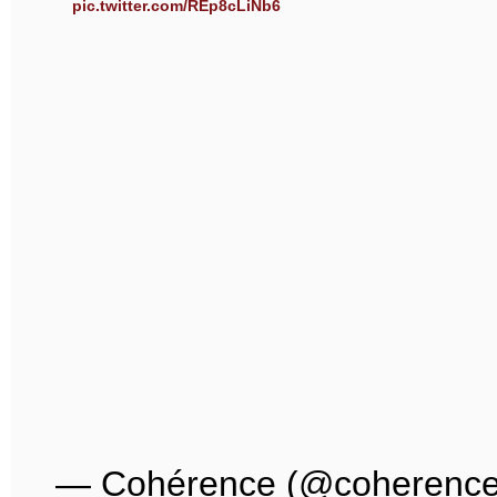
pic.twitter.com/REp8cLiNb6
— Cohérence (@coherence