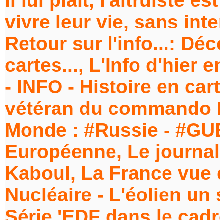
il lui plaît, l'altruiste e
vivre leur vie, sans inte
Retour sur l'info...: Dé
cartes..., L'Info d'hier
- INFO - Histoire en car
vétéran du commando Ki
Monde : #Russie - #GU
Européenne, Le journal
Kaboul, La France vue de
Nucléaire - L'éolien un
Série 'EDF dans le ca