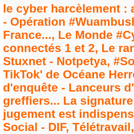
le cyber harcèlement : 
- Opération #Wuambushu
France..., Le Monde #Cyb
connectés 1 et 2, Le r
Stuxnet - Notpetya, #S
TikTok' de Océane Herr
d'enquête - Lanceurs d'
greffiers... La signatur
jugement est indispensa
Social - DIF, Télétrava