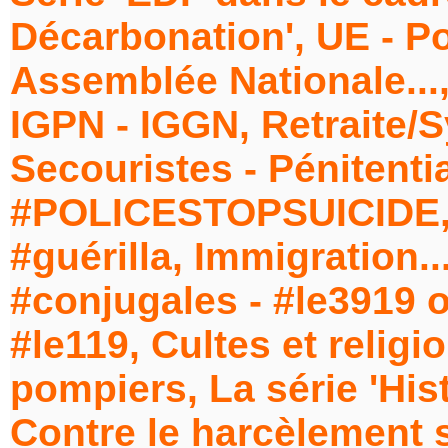
Décarbonation', UE - Po
Assemblée Nationale...,
IGPN - IGGN, Retraite/
Secouristes - Pénitentiai
#POLICESTOPSUICIDE, 
#guérilla, Immigration..
#conjugales - #le3919 o
#le119, Cultes et relig
pompiers, La série 'Hist
Contre le harcèlement s