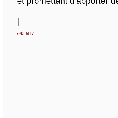
et promettant d’apporter d
|
@BFMTV