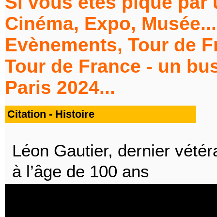
Si vous êtes piqué par
Cinéma, Expo, Musée...,
Evènements, Tour de F
Tour de France - un bus
Paris 2024...
Citation - Histoire
Léon Gautier, dernier vété
à l’âge de 100 ans