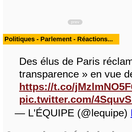
prev
Politiques - Parlement - Réactions...
Des élus de Paris récla
transparence » en vue d
https://t.co/jMzlmNO5F
pic.twitter.com/4Squv
— L'ÉQUIPE (@lequipe)