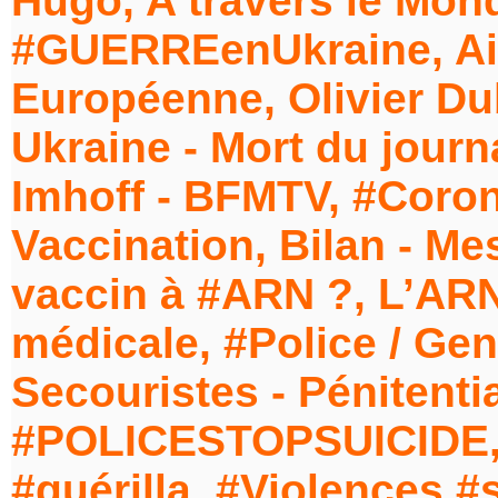
Hugo, A travers le Mond
#GUERREenUkraine, Aid
Européenne, Olivier Dub
Ukraine - Mort du journ
Imhoff - BFMTV, #Coron
Vaccination, Bilan - Me
vaccin à #ARN ?, L’ARN
médicale, #Police / Ge
Secouristes - Pénitentiai
#POLICESTOPSUICIDE, 
#guérilla, #Violences #