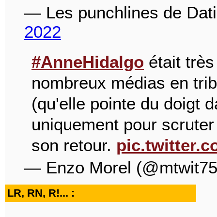
— Les punchlines de Dat
2022
#AnneHidalgo
était trè
nombreux médias en tri
(qu'elle pointe du doigt d
uniquement pour scruter 
son retour.
pic.twitter.
— Enzo Morel (@mtwit7
LR, RN, R!... :