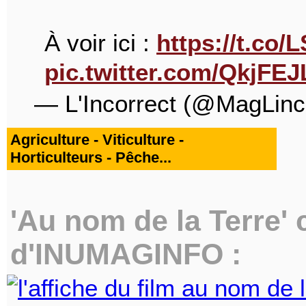
À voir ici :
https://t.co
pic.twitter.com/QkjFE
— L'Incorrect (@MagLinc
Agriculture - Viticulture -
Horticulteurs - Pêche...
'Au nom de la Terre' c
d'INUMAGINFO :