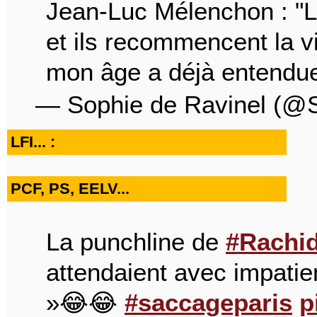
Jean-Luc Mélenchon : "La 
et ils recommencent la 
mon âge a déjà entendue
— Sophie de Ravinel (
LFI... :
PCF, PS, EELV...
La punchline de
#Rachid
attendaient avec impatien
»😂😂
#saccageparis
p