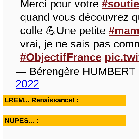
Merci pour votre
#souti
quand vous découvrez qu
colle 💪Une petite
#mam
vrai, je ne sais pas com
#ObjectifFrance
pic.t
— Bérengère HUMBERT
2022
LREM... Renaissance! :
NUPES... :