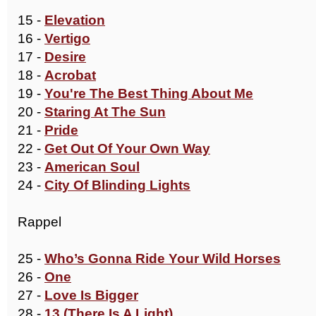
15 -
Elevation
16 -
Vertigo
17 -
Desire
18 -
Acrobat
19 -
You're The Best Thing About Me
20 -
Staring At The Sun
21 -
Pride
22 -
Get Out Of Your Own Way
23 -
American Soul
24 -
City Of Blinding Lights
Rappel
25 -
Who’s Gonna Ride Your Wild Horses
26 -
One
27 -
Love Is Bigger
28 -
13 (There Is A Light)