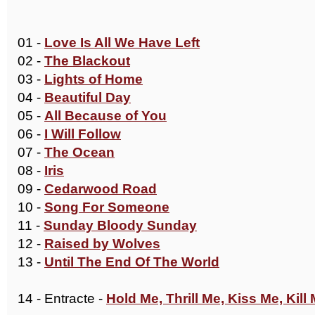
01 -
Love Is All We Have Left
02 -
The Blackout
03 -
Lights of Home
04 -
Beautiful Day
05 -
All Because of You
06 -
I Will Follow
07 -
The Ocean
08 -
Iris
09 -
Cedarwood Road
10 -
Song For Someone
11 -
Sunday Bloody Sunday
12 -
Raised by Wolves
13 -
Until The End Of The World
14 - Entracte -
Hold Me, Thrill Me, Kiss Me, Kill