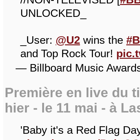
UNLOCKED_
_User:
@U2
wins the
#
and Top Rock Tour!
pic.
— Billboard Music Awa
Première en live du t
hier - le 11 mai - à La
'Baby it's a Red Flag Day