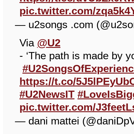
pic.twitter.com/zqa5k4
— u2songs .com (@u2so
Via
@U2
- ‘The path is made by 
#U2SongsOfExperienc
https://t.co/5J5lPEyUb
#U2NewsIT
#LoveIsBig
pic.twitter.com/J3feet
— dani mattei (@daniDp