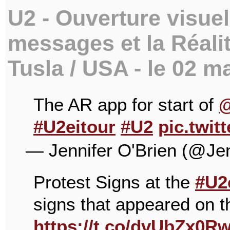
U2 - Ouverture visue
messages et la Réali
Tusla / USA - le 02 m
The AR app for start of
#U2eitour
#U2
pic.twit
— Jennifer O'Brien (@J
Protest Signs at the
#U2
signs that appeared on t
https://t.co/dvUbZx0R