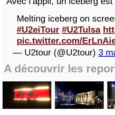
Avec l'appli, un iceberg est 
Melting iceberg on scree
#U2eiTour
#U2Tulsa
ht
pic.twitter.com/ErLnA
— U2tour (@U2tour)
3 m
A découvrir les repor