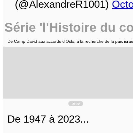
(@AlexandreR1001)
Octo
Série 'l'Histoire du co
De Camp David aux accords d'Oslo, à la recherche de la paix israél
prev
De 1947 à 2023...