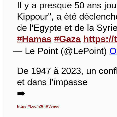
Il y a presque 50 ans jou
Kippour", a été déclench
de l'Egypte et de la Syrie
#Hamas
#Gaza
https://
— Le Point (@LePoint)
O
De 1947 à 2023, un confl
et dans l’impasse
➡️
https://t.co/n3tnRVvncu