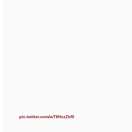
pic.twitter.com/wT6HxzZkf0