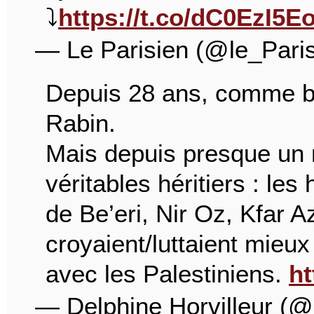
⤵️
https://t.co/dC0EzI5E
— Le Parisien (@le_Pari
Depuis 28 ans, comme bc
Rabin.
Mais depuis presque un m
véritables héritiers : l
de Be’eri, Nir Oz, Kfar 
croyaient/luttaient mieu
avec les Palestiniens.
ht
— Delphine Horvilleur (