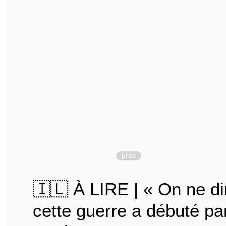
prev
🇮🇱 À LIRE | « On ne d
cette guerre a débuté pa