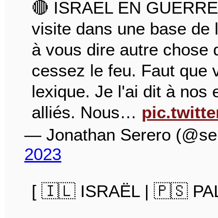
🔴 ISRAEL EN GUERRE
visite dans une base de l
à vous dire autre chose 
cessez le feu. Faut que 
lexique. Je l'ai dit à no
alliés. Nous…
pic.twit
— Jonathan Serero (@se
2023
[ 🇮🇱 ISRAËL | 🇵🇸 P