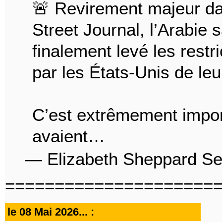
🚨 Revirement majeur dan
Street Journal, l’Arabie 
finalement levé les restri
par les États-Unis de le
C’est extrêmement import
avaient…
— Elizabeth Sheppard S
=====================
le 08 Mai 2026... :