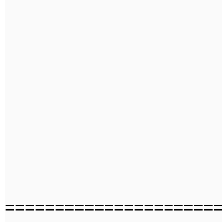
=====================