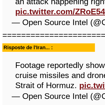
an attack happening rig
pic.twitter.com/ZRoE5
— Open Source Intel (@
=====================
Risposte de l'Iran... :
Footage reportedly show
cruise missiles and dron
Strait of Hormuz.
pic.tw
— Open Source Intel (@