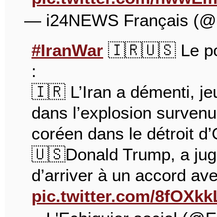
— i24NEWS Français (
#IranWar‌
🇮🇷🇺🇸 Le poi
:
🇮🇷 L’Iran a démenti, je
dans l’explosion survenu
coréen dans le détroit d
🇺🇸Donald Trump, a jugé
d’arriver à un accord ave
pic.twitter.com/8fOXk