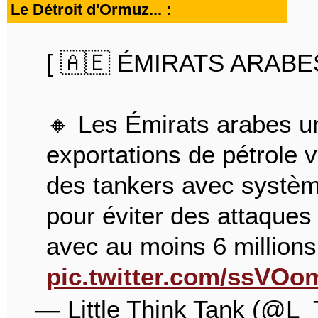
Le Détroit d'Ormuz... :
[ 🇦🇪 ÉMIRATS ARABES
🔸 Les Émirats arabes un
exportations de pétrole vi
des tankers avec systèm
pour éviter des attaques
avec au moins 6 million
pic.twitter.com/ssVO
— Little Think Tank (@L