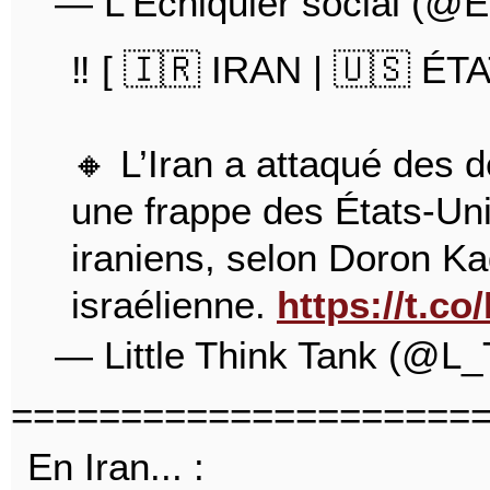
— L'Echiquier social (@E
‼️ [ 🇮🇷 IRAN | 🇺🇸 ÉT
🔸 L’Iran a attaqué des 
une frappe des États-Uni
iraniens, selon Doron Kad
israélienne.
https://t.c
— Little Think Tank (@L
=====================
En Iran... :