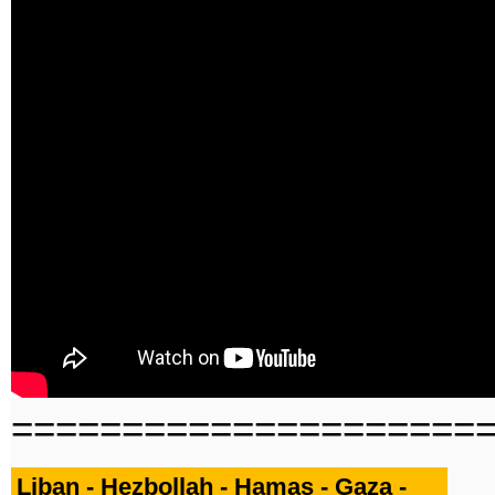
=====================
Liban - Hezbollah - Hamas - Gaza -