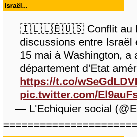
Israël...
🇮🇱🇱🇧🇺🇸 Conflit au 
discussions entre Israël e
15 mai à Washington, a
département d’Etat amér
https://t.co/wSeGdLDV
pic.twitter.com/El9au
— L'Echiquier social (@E
=====================